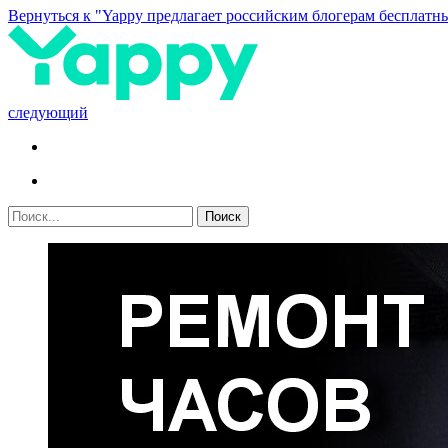
Вернуться к "Yappy предлагает российским блогерам бесплатны
следующий