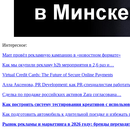
Интересное:
Maer провёл рекламную кампанию в «новостном формате»
Как мы окупили рекламу b2b мероприятия в 2,6 раз и…
Virtual Credit Cards: The Future of Secure Online Payments
Алла Аксенова, PR Development: как PR-специалистам работа
Сделка по продаже российских активов Zara согласована…
Как построить систему тестирования креативов с использо
Как подготовить автомобиль к длительной поездке и избежать 
Рынок рекламы и маркетинга в 2026 году: бренды переход