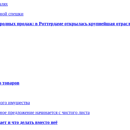
алях
нной спешки
одных продаж: в Роттердаме открылась крупнейшая отрас
ю товаров
мого имущества
ое предложение начинается с чистого листа
ет и что делать вместо неё