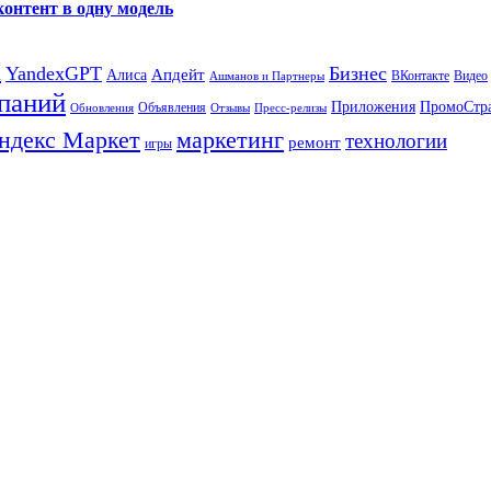
контент в одну модель
а
YandexGPT
Бизнес
Апдейт
Алиса
ВКонтакте
Видео
Ашманов и Партнеры
паний
Приложения
ПромоСтр
Объявления
Обновления
Отзывы
Пресс-релизы
ндекс Маркет
маркетинг
технологии
ремонт
игры