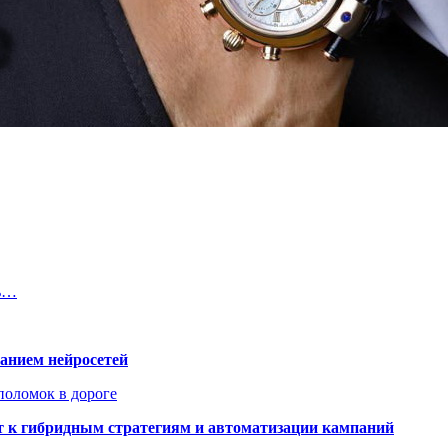
ть…
ванием нейросетей
поломок в дороге
ят к гибридным стратегиям и автоматизации кампаний