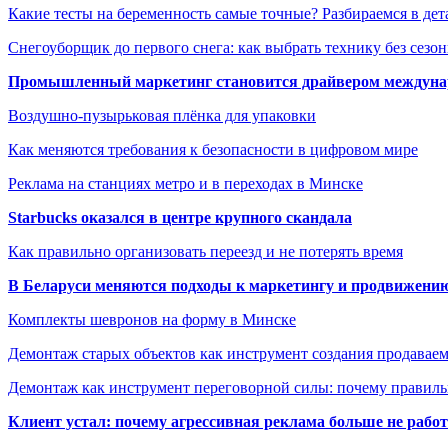
Какие тесты на беременность самые точные? Разбираемся в дет
Снегоуборщик до первого снега: как выбрать технику без сезо
Промышленный маркетинг становится драйвером междунар
Воздушно-пузырьковая плёнка для упаковки
Как меняются требования к безопасности в цифровом мире
Реклама на станциях метро и в переходах в Минске
Starbucks оказался в центре крупного скандала
Как правильно организовать переезд и не потерять время
В Беларуси меняются подходы к маркетингу и продвижени
Комплекты шевронов на форму в Минске
Демонтаж старых объектов как инструмент создания продавае
Демонтаж как инструмент переговорной силы: почему правильн
Клиент устал: почему агрессивная реклама больше не работа