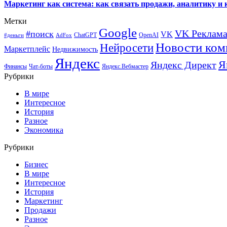
Маркетинг как система: как связать продажи, аналитику и 
Метки
Google
VK Реклам
#поиск
VK
ChatGPT
OpenAI
#деньги
AdFox
Новости ком
Нейросети
Маркетплейс
Недвижимость
Яндекс
Я
Яндекс Директ
Финансы
Чат-боты
Яндекс.Вебмастер
Рубрики
В мире
Интересное
История
Разное
Экономика
Рубрики
Бизнес
В мире
Интересное
История
Маркетинг
Продажи
Разное