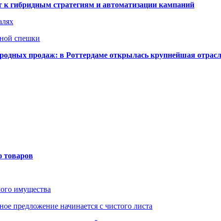
ят к гибридным стратегиям и автоматизации кампаний
алях
нной спешки
одных продаж: в Роттердаме открылась крупнейшая отрас
ю товаров
мого имущества
ое предложение начинается с чистого листа