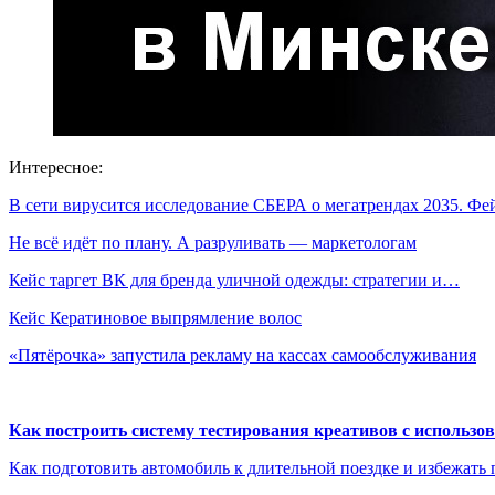
Интересное:
В сети вирусится исследование СБЕРА о мегатрендах 2035. Ф
Не всё идёт по плану. А разруливать — маркетологам
Кейс таргет ВК для бренда уличной одежды: стратегии и…
Кейс Кератиновое выпрямление волос
«Пятёрочка» запустила рекламу на кассах самообслуживания
Как построить систему тестирования креативов с использо
Как подготовить автомобиль к длительной поездке и избежать 