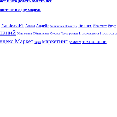
ет и что делать вместо неё
контент в одну модель
а
YandexGPT
Бизнес
Апдейт
Алиса
ВКонтакте
Видео
Ашманов и Партнеры
паний
Приложения
ПромоСтр
Объявления
Обновления
Отзывы
Пресс-релизы
ндекс Маркет
маркетинг
технологии
ремонт
игры