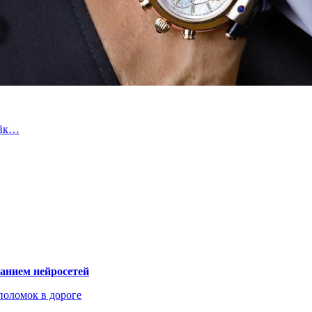
ейк…
ванием нейросетей
поломок в дороге