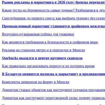
Рынок рекламы и маркетинга в 2026 году: бренды переход
Какие тесты на беременность самые точные? Разбираемся в дет
Снегоуборщик до первого снега: как выбрать технику без сезо
Промышленный маркетинг становится драйвером междунар
Воздушно-пузырьковая плёнка для упаковки
Как меняются требования к безопасности в цифровом мире
Реклама на станциях метро и в переходах в Минске
Starbucks оказался в центре крупного скандала
Как правильно организовать переезд и не потерять время
В Беларуси меняются подходы к маркетингу и продвижени
Комплекты шевронов на форму в Минске
Демонтаж старых объектов как инструмент создания продавае
Демонтаж как инструмент переговорной силы: почему правильн