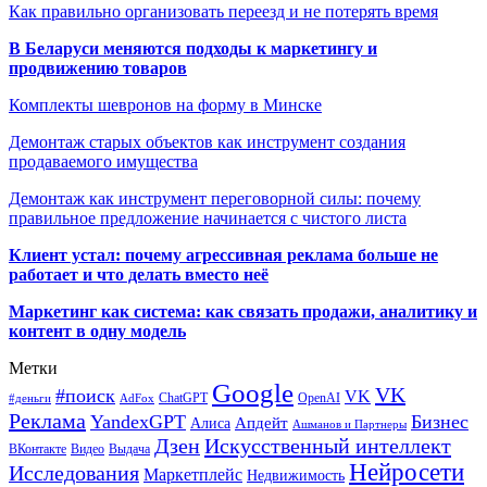
Как правильно организовать переезд и не потерять время
В Беларуси меняются подходы к маркетингу и
продвижению товаров
Комплекты шевронов на форму в Минске
Демонтаж старых объектов как инструмент создания
продаваемого имущества
Демонтаж как инструмент переговорной силы: почему
правильное предложение начинается с чистого листа
Клиент устал: почему агрессивная реклама больше не
работает и что делать вместо неё
Маркетинг как система: как связать продажи, аналитику и
контент в одну модель
Метки
Google
VK
#поиск
VK
ChatGPT
OpenAI
#деньги
AdFox
Реклама
YandexGPT
Бизнес
Апдейт
Алиса
Ашманов и Партнеры
Искусственный интеллект
Дзен
ВКонтакте
Видео
Выдача
Нейросети
Исследования
Маркетплейс
Недвижимость