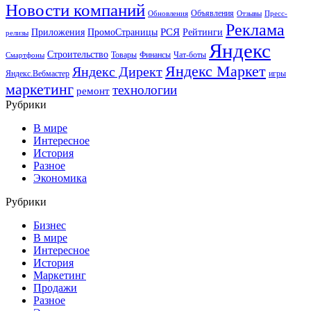
Новости компаний
Объявления
Обновления
Отзывы
Пресс-
Реклама
РСЯ
Приложения
ПромоСтраницы
Рейтинги
релизы
Яндекс
Строительство
Товары
Финансы
Чат-боты
Смартфоны
Яндекс Маркет
Яндекс Директ
Яндекс.Вебмастер
игры
маркетинг
технологии
ремонт
Рубрики
В мире
Интересное
История
Разное
Экономика
Рубрики
Бизнес
В мире
Интересное
История
Маркетинг
Продажи
Разное