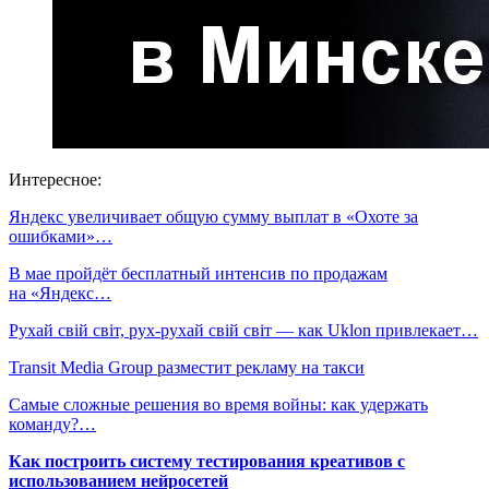
Интересное:
Яндекс увеличивает общую сумму выплат в «Охоте за
ошибками»…
В мае пройдёт бесплатный интенсив по продажам
на «Яндекс…
Рухай свій світ, рух-рухай свій світ — как Uklon привлекает…
Transit Media Group разместит рекламу на такси
Самые сложные решения во время войны: как удержать
команду?…
Как построить систему тестирования креативов с
использованием нейросетей