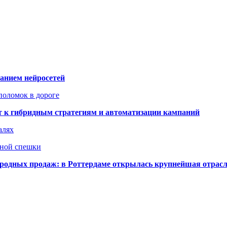
ванием нейросетей
поломок в дороге
ят к гибридным стратегиям и автоматизации кампаний
алях
нной спешки
одных продаж: в Роттердаме открылась крупнейшая отрас