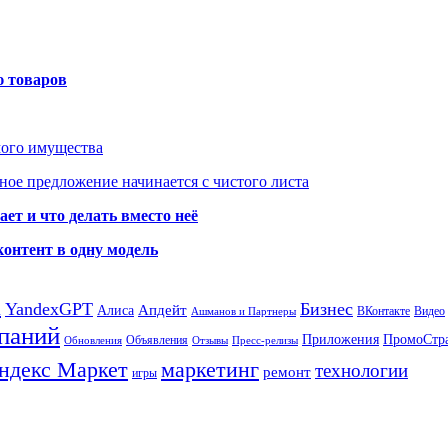
ю товаров
мого имущества
ое предложение начинается с чистого листа
ет и что делать вместо неё
контент в одну модель
а
YandexGPT
Бизнес
Апдейт
Алиса
ВКонтакте
Видео
Ашманов и Партнеры
паний
Приложения
ПромоСтр
Объявления
Обновления
Отзывы
Пресс-релизы
ндекс Маркет
маркетинг
технологии
ремонт
игры