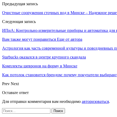
Предыдущая запись
Очистные сооружения сточных вод в Минске – Надежное решен
Следующая запись
ИПиА: Контрольно-измерительные приборы и автоматика для 
Вам также могут понравиться
Еще от автора
Астрология как часть современной культуры и повседневных 
Starbucks оказался в центре крупного скандала
Комплекты шевронов на форму в Минске
Как потолок становится брендом: почему покупатели выбира
Prev
Next
Оставьте ответ
Для отправки комментария вам необходимо
авторизоваться
.