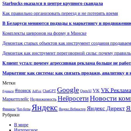
Starbucks оказался в центре крупного скандала
Как правильно организовать переезд и не потерять время
В Беларуси меняются подходы к маркетингу и продвижени
Комплекты шевронов на форму в Минске
Демонтаж старых объектов как инструмент создания продавае
Демонтаж как инструмент переговорной силы: почему правильн
Клиент устал: почему агрессивная реклама больше не работа
Маркетинг как система: как связать продажи, аналитику и 
Метки
Google
VK Реклам
#поиск
VK
ChatGPT
OpenAI
#деньги
AdFox
Новости ком
Нейросети
Маркетплейс
Недвижимость
Яндекс
Я
Яндекс Директ
Финансы
Чат-боты
Яндекс.Вебмастер
Рубрики
В мире
Интересное