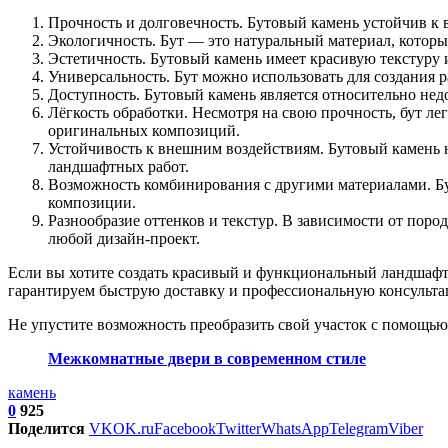
Прочность и долговечность. Бутовый камень устойчив к в
Экологичность. Бут — это натуральный материал, которы
Эстетичность. Бутовый камень имеет красивую текстуру
Универсальность. Бут можно использовать для создания р
Доступность. Бутовый камень является относительно не
Лёгкость обработки. Несмотря на свою прочность, бут ле
оригинальных композиций.
Устойчивость к внешним воздействиям. Бутовый камень 
ландшафтных работ.
Возможность комбинирования с другими материалами. Бут
композиции.
Разнообразие оттенков и текстур. В зависимости от пор
любой дизайн-проект.
Если вы хотите создать красивый и функциональный ландшафт
гарантируем быструю доставку и профессиональную консульт
Не упустите возможность преобразить свой участок с помощью 
Межкомнатные двери в современном стиле
камень
0
925
Поделится
VK
OK.ru
Facebook
Twitter
WhatsApp
Telegram
Viber