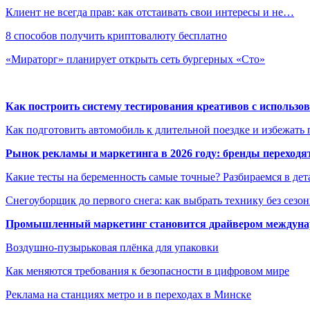
Клиент не всегда прав: как отстаивать свои интересы и не…
8 способов получить криптовалюту бесплатно
«Мираторг» планирует открыть сеть бургерных «Сто»
Как построить систему тестирования креативов с использо
Как подготовить автомобиль к длительной поездке и избежать 
Рынок рекламы и маркетинга в 2026 году: бренды переход
Какие тесты на беременность самые точные? Разбираемся в дет
Снегоуборщик до первого снега: как выбрать технику без сезо
Промышленный маркетинг становится драйвером междунар
Воздушно-пузырьковая плёнка для упаковки
Как меняются требования к безопасности в цифровом мире
Реклама на станциях метро и в переходах в Минске