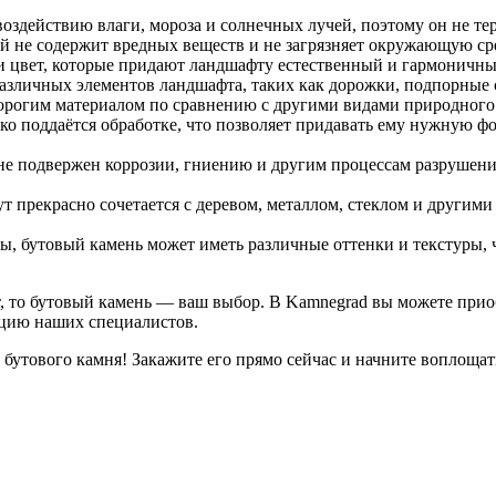
оздействию влаги, мороза и солнечных лучей, поэтому он не тер
й не содержит вредных веществ и не загрязняет окружающую ср
 и цвет, которые придают ландшафту естественный и гармоничны
азличных элементов ландшафта, таких как дорожки, подпорные с
дорогим материалом по сравнению с другими видами природного
гко поддаётся обработке, что позволяет придавать ему нужную 
не подвержен коррозии, гниению и другим процессам разрушени
 прекрасно сочетается с деревом, металлом, стеклом и другими
оды, бутовый камень может иметь различные оттенки и текстуры,
, то бутовый камень — ваш выбор. В Kamnegrad вы можете при
ацию наших специалистов.
бутового камня! Закажите его прямо сейчас и начните воплощат