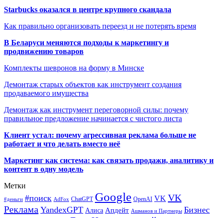
Starbucks оказался в центре крупного скандала
Как правильно организовать переезд и не потерять время
В Беларуси меняются подходы к маркетингу и
продвижению товаров
Комплекты шевронов на форму в Минске
Демонтаж старых объектов как инструмент создания
продаваемого имущества
Демонтаж как инструмент переговорной силы: почему
правильное предложение начинается с чистого листа
Клиент устал: почему агрессивная реклама больше не
работает и что делать вместо неё
Маркетинг как система: как связать продажи, аналитику и
контент в одну модель
Метки
Google
VK
#поиск
VK
ChatGPT
OpenAI
#деньги
AdFox
Реклама
YandexGPT
Бизнес
Апдейт
Алиса
Ашманов и Партнеры