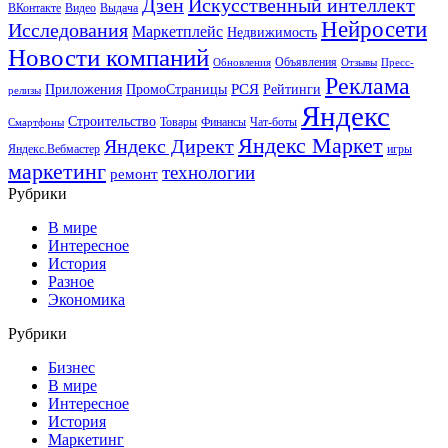
Искусственный интеллект
Дзен
ВКонтакте
Видео
Выдача
Нейросети
Исследования
Маркетплейс
Недвижимость
Новости компаний
Объявления
Обновления
Отзывы
Пресс-
Реклама
РСЯ
Приложения
ПромоСтраницы
Рейтинги
релизы
Яндекс
Строительство
Товары
Финансы
Чат-боты
Смартфоны
Яндекс Маркет
Яндекс Директ
Яндекс.Вебмастер
игры
маркетинг
технологии
ремонт
Рубрики
В мире
Интересное
История
Разное
Экономика
Рубрики
Бизнес
В мире
Интересное
История
Маркетинг