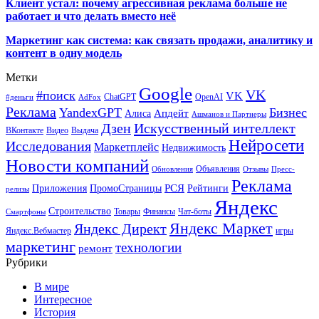
Клиент устал: почему агрессивная реклама больше не
работает и что делать вместо неё
Маркетинг как система: как связать продажи, аналитику и
контент в одну модель
Метки
Google
VK
#поиск
VK
ChatGPT
OpenAI
#деньги
AdFox
Реклама
YandexGPT
Бизнес
Апдейт
Алиса
Ашманов и Партнеры
Искусственный интеллект
Дзен
ВКонтакте
Видео
Выдача
Нейросети
Исследования
Маркетплейс
Недвижимость
Новости компаний
Объявления
Обновления
Отзывы
Пресс-
Реклама
РСЯ
Приложения
ПромоСтраницы
Рейтинги
релизы
Яндекс
Строительство
Товары
Финансы
Чат-боты
Смартфоны
Яндекс Маркет
Яндекс Директ
Яндекс.Вебмастер
игры
маркетинг
технологии
ремонт
Рубрики
В мире
Интересное
История