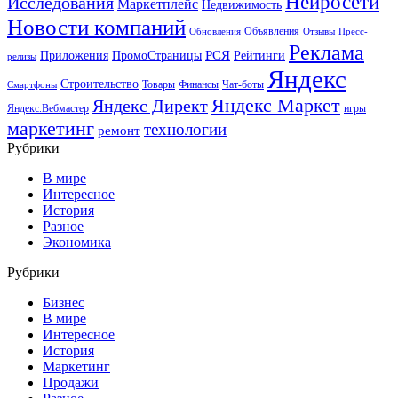
Нейросети
Исследования
Маркетплейс
Недвижимость
Новости компаний
Объявления
Обновления
Отзывы
Пресс-
Реклама
РСЯ
Приложения
ПромоСтраницы
Рейтинги
релизы
Яндекс
Строительство
Товары
Финансы
Чат-боты
Смартфоны
Яндекс Маркет
Яндекс Директ
Яндекс.Вебмастер
игры
маркетинг
технологии
ремонт
Рубрики
В мире
Интересное
История
Разное
Экономика
Рубрики
Бизнес
В мире
Интересное
История
Маркетинг
Продажи