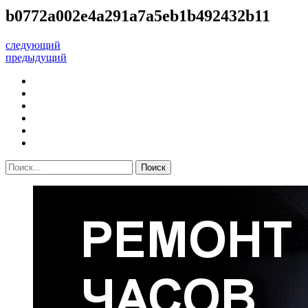
b0772a002e4a291a7a5eb1b492432b11
следующий
предыдущий