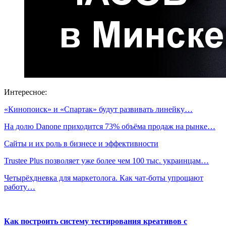
Интересное:
«Кинопоиск» и «Спартак» будут развивать линейку…
На долю Danone приходится 73% объёма продаж на рынке…
Сайты и их роль в бизнесе и эффективности
Trustee Plus позволяет уже более чем 100 тыс. украинцам…
Четырёхдневка для маркетолога. Как чат-боты упрощают
работу…
Как построить систему тестирования креативов с