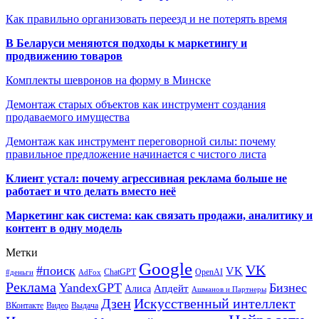
Как правильно организовать переезд и не потерять время
В Беларуси меняются подходы к маркетингу и
продвижению товаров
Комплекты шевронов на форму в Минске
Демонтаж старых объектов как инструмент создания
продаваемого имущества
Демонтаж как инструмент переговорной силы: почему
правильное предложение начинается с чистого листа
Клиент устал: почему агрессивная реклама больше не
работает и что делать вместо неё
Маркетинг как система: как связать продажи, аналитику и
контент в одну модель
Метки
Google
VK
#поиск
VK
ChatGPT
OpenAI
#деньги
AdFox
Реклама
YandexGPT
Бизнес
Апдейт
Алиса
Ашманов и Партнеры
Искусственный интеллект
Дзен
ВКонтакте
Видео
Выдача