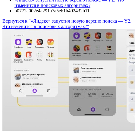
изменится в поисковых алгоритмах?
b0772a002e4a291a7a5eb1b492432b11
Вернуться к "«Яндекс» запустил новую версию поиска — Y2.
Что изменится в поисковых алгоритмах?"