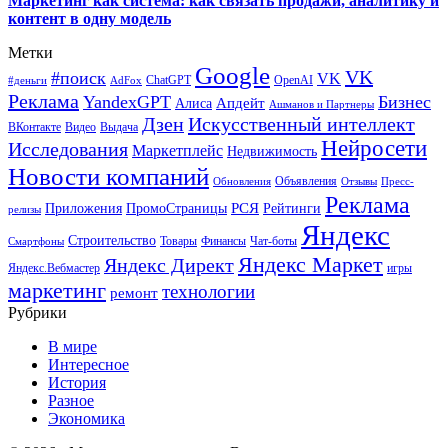
Маркетинг как система: как связать продажи, аналитику и
контент в одну модель
Метки
Google
VK
#поиск
VK
ChatGPT
OpenAI
#деньги
AdFox
Реклама
YandexGPT
Бизнес
Апдейт
Алиса
Ашманов и Партнеры
Искусственный интеллект
Дзен
ВКонтакте
Видео
Выдача
Нейросети
Исследования
Маркетплейс
Недвижимость
Новости компаний
Объявления
Обновления
Отзывы
Пресс-
Реклама
РСЯ
Приложения
ПромоСтраницы
Рейтинги
релизы
Яндекс
Строительство
Товары
Финансы
Чат-боты
Смартфоны
Яндекс Маркет
Яндекс Директ
Яндекс.Вебмастер
игры
маркетинг
технологии
ремонт
Рубрики
В мире
Интересное
История
Разное
Экономика