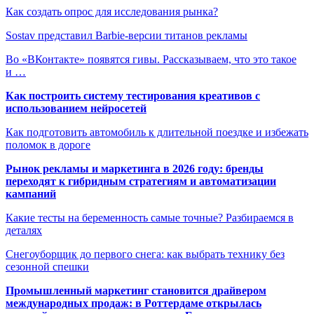
Как создать опрос для исследования рынка?
Sostav представил Barbie-версии титанов рекламы
Во «ВКонтакте» появятся гивы. Рассказываем, что это такое
и …
Как построить систему тестирования креативов с
использованием нейросетей
Как подготовить автомобиль к длительной поездке и избежать
поломок в дороге
Рынок рекламы и маркетинга в 2026 году: бренды
переходят к гибридным стратегиям и автоматизации
кампаний
Какие тесты на беременность самые точные? Разбираемся в
деталях
Снегоуборщик до первого снега: как выбрать технику без
сезонной спешки
Промышленный маркетинг становится драйвером
международных продаж: в Роттердаме открылась