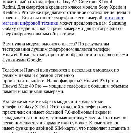
можете выбрать смартфон Galaxy A2 Core или Xiaomi
Redmi. Для смартфона среднего класса модели Sony Xperia и
Realme 5 Pro также предлагают отличное соотношение цены и
качества. Если вы ищете смартфон с его камерой,
интернет
магазин цифровой техники
может предложить вам Samsung
Galaxy создан для вас с тремя камерами для фотографий со
сверхширокоугольным объективом.
Вам нужна модель высокого класса? По результатам
тестирования лучшим смартфоном является телефон
Huawei. Компактный, простой в обращении и оснащен всеми
функциями Google.
Телефоны Huawei выпускаются в нескольких моделях по
разным ценам и с разной степенью
производительности. Наши фавориты? Huawei P30 pro и
Huawei Mate 40 Pro — мощные телефоны с большим объемом
памяти и мощными камерами.
Вы также можете выбрать модный и компактный
телефон Galaxy Z Fold. Этот складной телефон очень
практичен: он имеет большой 7,6-дюймовый экран и
складывается пополам, занимая минимум места. Поэтому он
легко помещается в кармане или сумочке. Кроме того, он
имеет функцию двойной SIM-карты, что позволяет вставить в