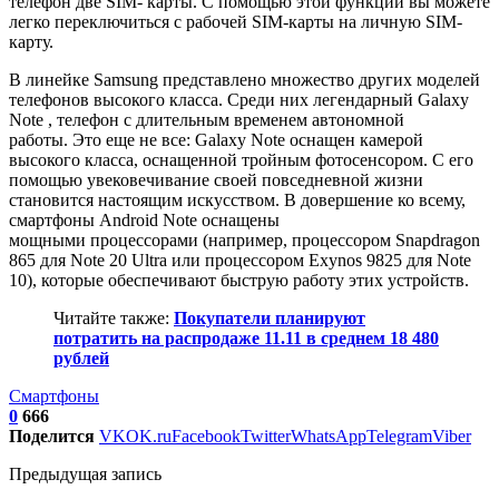
телефон две SIM- карты.
С помощью этой функции вы можете
легко переключиться с рабочей SIM-карты на личную SIM-
карту.
В линейке Samsung представлено множество других моделей
телефонов высокого класса. Среди них легендарный Galaxy
Note , телефон с длительным временем автономной
работы. Это еще не все: Galaxy Note оснащен камерой
высокого класса, оснащенной тройным фотосенсором. С его
помощью увековечивание своей повседневной жизни
становится настоящим искусством. В довершение ко всему,
смартфоны Android Note оснащены
мощными процессорами (например, процессором Snapdragon
865 для Note 20 Ultra или процессором Exynos 9825
для Note
10), которые обеспечивают быструю работу этих устройств.
Читайте также:
Покупатели планируют
потратить на распродаже 11.11 в среднем 18 480
рублей
Смартфоны
0
666
Поделится
VK
OK.ru
Facebook
Twitter
WhatsApp
Telegram
Viber
Предыдущая запись