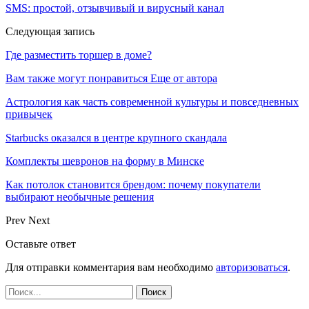
SMS: простой, отзывчивый и вирусный канал
Следующая запись
Где разместить торшер в доме?
Вам также могут понравиться
Еще от автора
Астрология как часть современной культуры и повседневных
привычек
Starbucks оказался в центре крупного скандала
Комплекты шевронов на форму в Минске
Как потолок становится брендом: почему покупатели
выбирают необычные решения
Prev
Next
Оставьте ответ
Для отправки комментария вам необходимо
авторизоваться
.