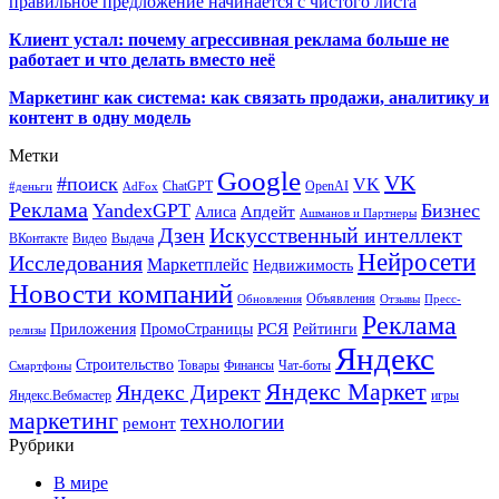
правильное предложение начинается с чистого листа
Клиент устал: почему агрессивная реклама больше не
работает и что делать вместо неё
Маркетинг как система: как связать продажи, аналитику и
контент в одну модель
Метки
Google
VK
#поиск
VK
ChatGPT
OpenAI
#деньги
AdFox
Реклама
YandexGPT
Бизнес
Апдейт
Алиса
Ашманов и Партнеры
Искусственный интеллект
Дзен
ВКонтакте
Видео
Выдача
Нейросети
Исследования
Маркетплейс
Недвижимость
Новости компаний
Объявления
Обновления
Отзывы
Пресс-
Реклама
РСЯ
Приложения
ПромоСтраницы
Рейтинги
релизы
Яндекс
Строительство
Товары
Финансы
Чат-боты
Смартфоны
Яндекс Маркет
Яндекс Директ
Яндекс.Вебмастер
игры
маркетинг
технологии
ремонт
Рубрики
В мире