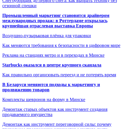
Снегоуборщик до первого снега: как выбрать технику без
сезонной спешки
Промышленный маркетинг становится драйвером
международных продаж: в Роттердаме открылась
крупнейшая отраслевая выставка Европы
Воздушно-пузырьковая плёнка для упаковки
Как меняются требования к безопасности в цифровом мире
Реклама на станциях метро и в переходах в Минске
Starbucks оказался в центре крупного скандала
Как правильно организовать переезд и не потерять время
В Беларуси меняются подходы к маркетингу и
продвижению товаров
Комплекты шевронов на форму в Минске
Демонтаж старых объектов как инструмент создания
продаваемого имущества
Демонтаж как инструмент переговорной силы: почему