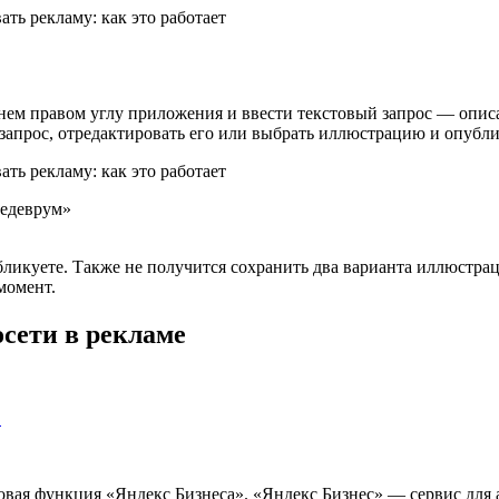
нем правом углу приложения и ввести текстовый запрос — описа
 запрос, отредактировать его или выбрать иллюстрацию и опубли
Шедеврум»
убликуете. Также не получится сохранить два варианта иллюст
момент.
осети в рекламе
…
ая функция «Яндекс Бизнеса». «Яндекс Бизнес» — сервис для а