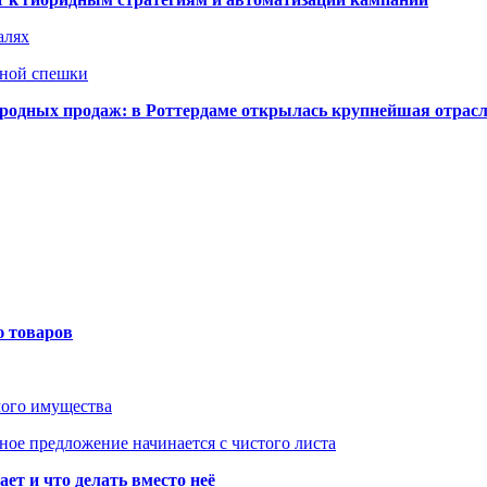
алях
нной спешки
одных продаж: в Роттердаме открылась крупнейшая отрас
ю товаров
мого имущества
ое предложение начинается с чистого листа
ет и что делать вместо неё