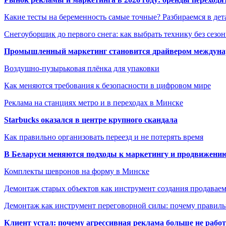
Какие тесты на беременность самые точные? Разбираемся в дет
Снегоуборщик до первого снега: как выбрать технику без сезо
Промышленный маркетинг становится драйвером междунар
Воздушно-пузырьковая плёнка для упаковки
Как меняются требования к безопасности в цифровом мире
Реклама на станциях метро и в переходах в Минске
Starbucks оказался в центре крупного скандала
Как правильно организовать переезд и не потерять время
В Беларуси меняются подходы к маркетингу и продвижени
Комплекты шевронов на форму в Минске
Демонтаж старых объектов как инструмент создания продавае
Демонтаж как инструмент переговорной силы: почему правильн
Клиент устал: почему агрессивная реклама больше не работа