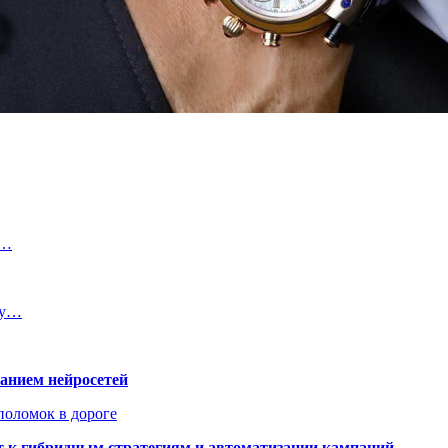
и…
ту…
ванием нейросетей
поломок в дороге
ят к гибридным стратегиям и автоматизации кампаний