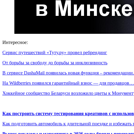
Интересное:
Сервис путешествий «Туту.ру» провел ребрендинг
От борьбы за свободу до борьбы за инклюзивность
В сервисе DashaMail появилась новая функция – рекомендаци
На Wildberries появился гарантийный взнос — для продавцов…
Хоккейное сообщество Беларуси возложило цветы к Монумен
Как построить систему тестирования креативов с использо
Как подготовить автомобиль к длительной поездке и избежать 
Рынок рекламы и маркетинга в 2026 году: бренды переход