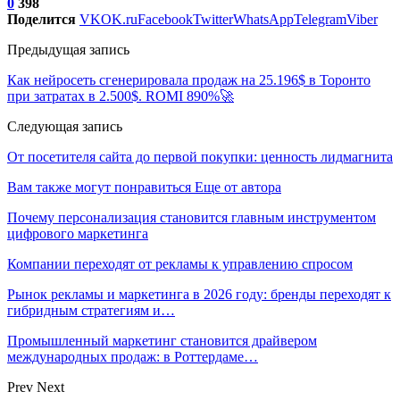
0
398
Поделится
VK
OK.ru
Facebook
Twitter
WhatsApp
Telegram
Viber
Предыдущая запись
Как нейросеть сгенерировала продаж на 25.196$ в Торонто
при затратах в 2.500$. ROMI 890%🚀
Следующая запись
От посетителя сайта до первой покупки: ценность лидмагнита
Вам также могут понравиться
Еще от автора
Почему персонализация становится главным инструментом
цифрового маркетинга
Компании переходят от рекламы к управлению спросом
Рынок рекламы и маркетинга в 2026 году: бренды переходят к
гибридным стратегиям и…
Промышленный маркетинг становится драйвером
международных продаж: в Роттердаме…
Prev
Next