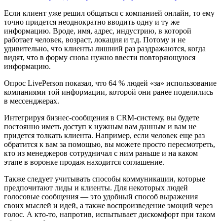
Если клиент уже решил общаться с компанией онлайн, то ему
точно придется неоднократно вводить одну и ту же
информацию. Вроде, имя, адрес, индустрию, в которой
работает человек, возраст, локация и т.д. Потому и не
удивительно, что клиенты лишний раз раздражаются, когда
видят, что в форму снова нужно ввести повторяющуюся
информацию.
Опрос LivePerson показал, что 64 % людей «за» использование
компаниями той информации, которой они ранее поделились
в мессенджерах.
Интегрируя бизнес-сообщения в CRM-систему, вы будете
постоянно иметь доступ к нужным вам данным и вам не
придется толкать клиента. Например, если человек еще раз
обратится к вам за помощью, вы можете просто пересмотреть,
кто из менеджеров сотрудничал с ним раньше и на каком
этапе в воронке продаж находится соглашение.
Также следует учитывать способы коммуникации, которые
предпочитают лиды и клиенты. Для некоторых людей
голосовые сообщения — это удобный способ выражения
своих мыслей и идей, а также воспроизведение эмоций через
голос. А кто-то, напротив, испытывает дискомфорт при таком