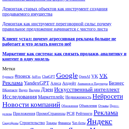
Демонтаж старых объектов как инструмент создания
продаваемого имущества
Демонтаж как инструмент переговорной силы: почему
правильное предложение начинается с чистого листа
Клиент устал: почему агрессивная реклама больше не
работает и что делать вместо неё
Маркетинг как система: как связать продажи, аналитику и
контент в одну модель
Метки
Google
VK
#поиск
VK
ChatGPT
OpenAI
#деньги
AdFox
Реклама
YandexGPT
Бизнес
Апдейт
Алиса
Ашманов и Партнеры
Искусственный интеллект
Дзен
ВКонтакте
Видео
Выдача
Нейросети
Исследования
Маркетплейс
Недвижимость
Новости компаний
Объявления
Обновления
Отзывы
Пресс-
Реклама
РСЯ
Приложения
ПромоСтраницы
Рейтинги
релизы
Яндекс
Строительство
Товары
Финансы
Чат-боты
Смартфоны