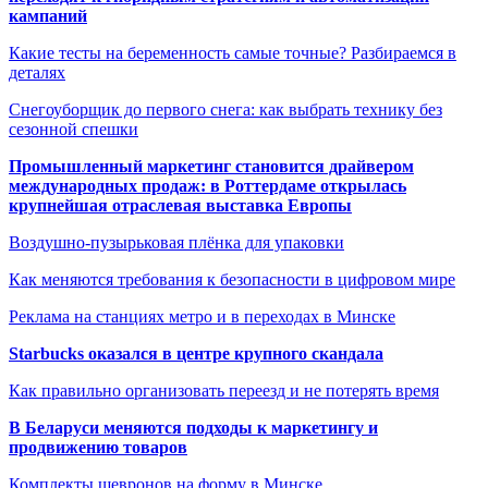
кампаний
Какие тесты на беременность самые точные? Разбираемся в
деталях
Снегоуборщик до первого снега: как выбрать технику без
сезонной спешки
Промышленный маркетинг становится драйвером
международных продаж: в Роттердаме открылась
крупнейшая отраслевая выставка Европы
Воздушно-пузырьковая плёнка для упаковки
Как меняются требования к безопасности в цифровом мире
Реклама на станциях метро и в переходах в Минске
Starbucks оказался в центре крупного скандала
Как правильно организовать переезд и не потерять время
В Беларуси меняются подходы к маркетингу и
продвижению товаров
Комплекты шевронов на форму в Минске