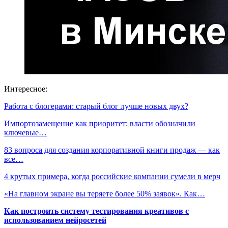
Интересное:
Работа с блогерами: старый блог лучше новых двух?
Импортозамещение как приоритет: власти обозначили
ключевые…
83 вопроса для создания корпоративной книги продаж — как
все…
4 крутых примера, когда российские компании сумели в мерч
«На главном экране вы теряете более 50% заявок». Как…
Как построить систему тестирования креативов с
использованием нейросетей