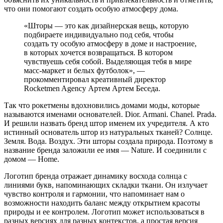
что они помогают создать особую атмосферу дома.
«Шторы — это как дизайнерская вещь, которую
подбираете индивидуально под себя, чтобы
создать ту особую атмосферу в доме и настроение,
в которых хочется возвращаться. В котором
чувствуешь себя собой. Выделяющая тебя в мире
масс-маркет и белых футболок», —
прокомментировал креативный директор
Rocketmen Agency Артем Артем Беседа.
Так что рокетмены вдохновились домами моды, которые
называются именами основателей. Dior. Armani. Chanel. Prada.
И решили назвать бренд штор именем их учредителя. А кто
истинный основатель штор из натуральных тканей? Солнце.
Земля. Вода. Воздух. Эти шторы создала природа. Поэтому в
название бренда заложили ее имя — Nature. И соединили с
домом — Home.
Логотип бренда отражает динамику восхода солнца с
линиями букв, напоминающих складки ткани. Он излучает
чувство контроля и гармонии, что напоминает нам о
возможности находить баланс между открытием красоты
природы и ее контролем. Логотип может использоваться в
разных версиях для разных контекстов, а простая версия