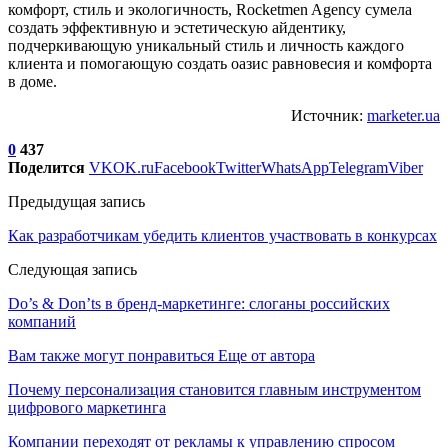
комфорт, стиль и экологичность, Rocketmen Agency сумела
создать эффективную и эстетическую айдентику,
подчеркивающую уникальный стиль и личность каждого
клиента и помогающую создать оазис равновесия и комфорта
в доме.
Источник:
marketer.ua
0
437
Поделится
VK
OK.ru
Facebook
Twitter
WhatsApp
Telegram
Viber
Предыдущая запись
Как разработчикам убедить клиентов участвовать в конкурсах
Следующая запись
Do’s & Don’ts в бренд-маркетинге: слоганы российских
компаний
Вам также могут понравиться
Еще от автора
Почему персонализация становится главным инструментом
цифрового маркетинга
Компании переходят от рекламы к управлению спросом