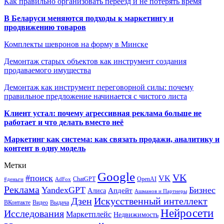
Как правильно организовать переезд и не потерять время
В Беларуси меняются подходы к маркетингу и
продвижению товаров
Комплекты шевронов на форму в Минске
Демонтаж старых объектов как инструмент создания
продаваемого имущества
Демонтаж как инструмент переговорной силы: почему
правильное предложение начинается с чистого листа
Клиент устал: почему агрессивная реклама больше не
работает и что делать вместо неё
Маркетинг как система: как связать продажи, аналитику и
контент в одну модель
Метки
Google
VK
#поиск
VK
ChatGPT
OpenAI
#деньги
AdFox
Реклама
YandexGPT
Бизнес
Апдейт
Алиса
Ашманов и Партнеры
Искусственный интеллект
Дзен
ВКонтакте
Видео
Выдача
Нейросети
Исследования
Маркетплейс
Недвижимость