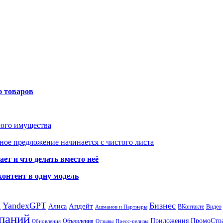
ю товаров
мого имущества
ое предложение начинается с чистого листа
ет и что делать вместо неё
контент в одну модель
а
YandexGPT
Бизнес
Апдейт
Алиса
ВКонтакте
Видео
Ашманов и Партнеры
паний
Приложения
ПромоСтр
Объявления
Обновления
Отзывы
Пресс-релизы