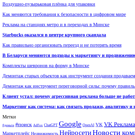
Воздушно-пузырьковая плёнка для упаковки
Как меняются требования к безопасности в цифровом мире
Реклама на станциях метро и в переходах в Минске
Starbucks оказался в центре крупного скандала
Как правильно организовать переезд и не потерять время
В Беларуси меняются подходы к маркетингу и продвижени
Комплекты шевронов на форму в Минске
Демонтаж старых объектов как инструмент создания продавае
Демонтаж как инструмент переговорной силы: почему правильн
Клиент устал: почему агрессивная реклама больше не работа
Маркетинг как система: как связать продажи, аналитику и 
Метки
Google
VK Реклам
#поиск
VK
ChatGPT
OpenAI
#деньги
AdFox
Новости ком
Нейросети
Маркетплейс
Недвижимость