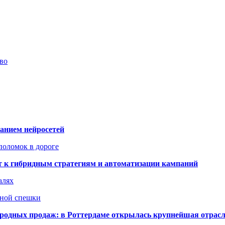
во
ванием нейросетей
поломок в дороге
ят к гибридным стратегиям и автоматизации кампаний
алях
нной спешки
одных продаж: в Роттердаме открылась крупнейшая отрас