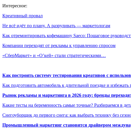
Интересное:
Креативный провал
Не всё идёт по плану. А разруливать — маркетологам
Как отремонтировать кофемашину Saeco: Пошаговое руководст
Компании переходят от рекламы к управлению спросом
«СберМаркет» и «О’кей» стали стратегическими…
Как построить систему тестирования креативов с использо
Как подготовить автомобиль к длительной поездке и избежать 
Рынок рекламы и маркетинга в 2026 году: бренды переход
Какие тесты на беременность самые точные? Разбираемся в дет
Снегоуборщик до первого снега: как выбрать технику без сезо
Промышленный маркетинг становится драйвером междунар