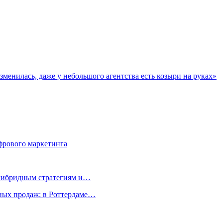
менилась, даже у небольшого агентства есть козыри на руках»
фрового маркетинга
 гибридным стратегиям и…
ых продаж: в Роттердаме…