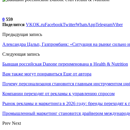
0
559
Поделится
VK
OK.ru
Facebook
Twitter
WhatsApp
Telegram
Viber
Предыдущая запись
Александра Цальп, Газпромбанк: «Ситуация на рынке сильно из
Следующая запись
Бывшая российская Danone переименована в Health & Nutrition
Вам также могут понравиться
Еще от автора
Почему персонализация становится главным инструментом ци
Компании переходят от рекламы к управлению спросом
Рынок рекламы и маркетинга в 2026 году: бренды переходят к
Промышленный маркетинг становится драйвером международн
Prev
Next