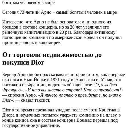
Сегодня 73-летний Арно – самый богатый человек в мире
Интересно, что Арно не был основателем ни одного из
брендов в составе концерна, но за 20 лет увеличил его
рыночную капитализацию в 20 раз. Благодаря активному
поглощению компаний по американской модели он получил
прозвище «волк в кашемире».
От торговли недвижимостью до
покупки Dior
Бернар Арно любит рассказывать историю о том, как впервые
оказался в Нью-Йорке в 1971 году и ехал в такси. Узнав, что
пассажир из Франции, водитель обрадовался: «
О, я люблю
Францию
». «
И что вы знаете о стране? Кто ее президент?
»
— спросил Арно. «
Я ничего не знаю о президенте, но знаю о
Dior
», — сказал таксист.
Dior в то время переживал упадок: после смерти Кристиана
Диора и неудачных попыток удержать компанию на плаву, в
конце концов она в составе концерна Boussac перешла под
государственное управление.