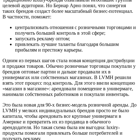
целевой аудитории. Но Бернар Арно понял, что синергия
таких брендов создаст более масштабный бизнес-потенциал.
В частности, поможет:
централизовать отношения с розничными торговцами и
получить больший контроль в этой сфере;
запускать рекламу оптом;
привлекать лучшие таланты благодаря большим
прибылям и престижу карьеры.
Одним из первых шагов стала новая концепция дистрибуции
и продажи товаров. Обычно розничные торговцы покупали у
брендов оптовые партии и дальше продавали их в
универмагах или собственных магазинах. В LVMH решили
взять этот процесс под контроль. Для этого ввели концепцию
«магазин в магазине»: арендовали помещение в универмаге,
нанимали собственных работников и покупали инвентарь.
Это была новая для 90-х бизнес-модель розничной аренды. До
LVMH у мелких индивидуальных брендов просто не было
капитала, чтобы арендовать все крупные универмаги в
Америке и превратить их из продавца в обычного
арендодателя. Но такая схема была им выгодна: luxiry-
продукты помогали привлекать больше потребителей и
получать рекламу.