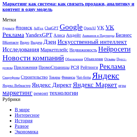
Маркетинг как система: как связать продажи, аналитику и
контент в одну модель
Метки
Google
VK
#поиск
VK
ChatGPT
OpenAI
#деньги
AdFox
Реклама
YandexGPT
Бизнес
Апдейт
Алиса
Ашманов и Партнеры
Искусственный интеллект
Дзен
ВКонтакте
Видео
Выдача
Нейросети
Исследования
Маркетплейс
Недвижимость
Новости компаний
Объявления
Обновления
Отзывы
Пресс-
Реклама
РСЯ
Приложения
ПромоСтраницы
Рейтинги
релизы
Яндекс
Строительство
Товары
Финансы
Чат-боты
Смартфоны
Яндекс Маркет
Яндекс Директ
Яндекс.Вебмастер
игры
маркетинг
технологии
ремонт
Рубрики
В мире
Интересное
История
Разное
Экономика