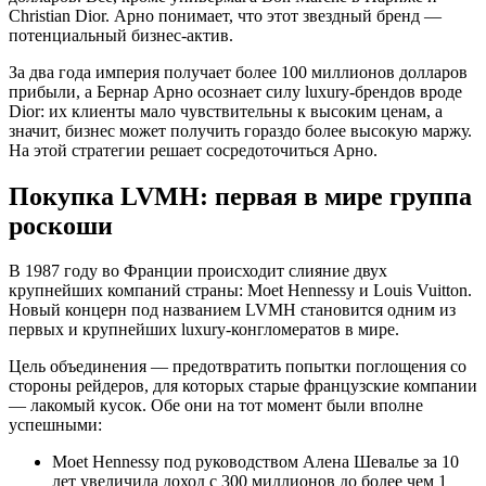
Christian Dior. Арно понимает, что этот звездный бренд —
потенциальный бизнес-актив.
За два года империя получает более 100 миллионов долларов
прибыли, а Бернар Арно осознает силу luxury-брендов вроде
Dior: их клиенты мало чувствительны к высоким ценам, а
значит, бизнес может получить гораздо более высокую маржу.
На этой стратегии решает сосредоточиться Арно.
Покупка LVMH: первая в мире группа
роскоши
В 1987 году во Франции происходит слияние двух
крупнейших компаний страны: Moet Hennessy и Louis Vuitton.
Новый концерн под названием LVMH становится одним из
первых и крупнейших luxury-конгломератов в мире.
Цель объединения — предотвратить попытки поглощения со
стороны рейдеров, для которых старые французские компании
— лакомый кусок. Обе они на тот момент были вполне
успешными:
Moet Hennessy под руководством Алена Шевалье за 10
лет увеличила доход с 300 миллионов до более чем 1