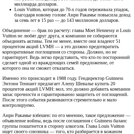
миллиарда долларов.
Louis Vuitton, которая до 70-х годов переживала упадок,
благодаря новому голове Анри Ракамье повысила доход
за семь лет в 15 раз — до 143 миллионов долларов.
Объединение — брак по расчету: главы Moet Hennessy и Louis
Vuitton не любят друг друга, и компании не собираются
объединять активы. Тем не менее, вместе они владеют 51
процентом акций LVMH — а это должно предотвратить
корпоративные поглощения со стороны. Должно, но не
гарантирует. Ведь легко представить, что кто-то посторонний
сделает одной из враждующих семей предложение, от
которого она не сможет отказаться.
Именно это происходит в 1988 году. Гендиректор Guinness
Энтони Теннант предлагает Алену Шевалье купить 20
процентов акций LVMH: мол, это должно добавить компании
запас прочности и гарантированно защитить от поглощений.
После этого события развиваются стремительно и мало
контролируемо.
Анри Ракамье взбешен: по его мнению, такое предложение —
объявление войны, ведь после соглашения с Guinness баланс
группы пошатнется в сторону алкоголя. Глава Louis Vuitton
ищет своего союзника — того, кто разбирается в кожаном