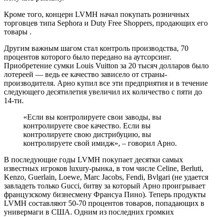
Кроме того, концерн LVMH начал покупать розничных
торговцев типа Sephora и Duty Free Shoppers, продающих его
товары .
Другим важным шагом стал контроль производства, 70
процентов которого было передано на аутсорсинг.
Приобретение сумки Louis Vuitton за 20 тысяч долларов было
лотереей — ведь ее качество зависело от страны-
производителя. Арно купил все эти предприятия и в течение
следующего десятилетия увеличил их количество с пяти до
14-ти.
«Если вы контролируете свои заводы, вы
контролируете свое качество. Если вы
контролируете свою дистрибуцию, вы
контролируете свой имидж», – говорил Арно.
В последующие годы LVMH покупает десятки самых
известных игроков luxury-рынка, в том числе Celine, Berluti,
Kenzo, Guerlain, Loewe, Marc Jacobs, Fendi, Bvlgari (не удается
завладеть только Gucci, битву за который Арно проигрывает
французскому бизнесмену Франсуа Пино). Теперь продукты
LVMH составляют 50-70 процентов товаров, попадающих в
универмаги в США. Одним из последних громких