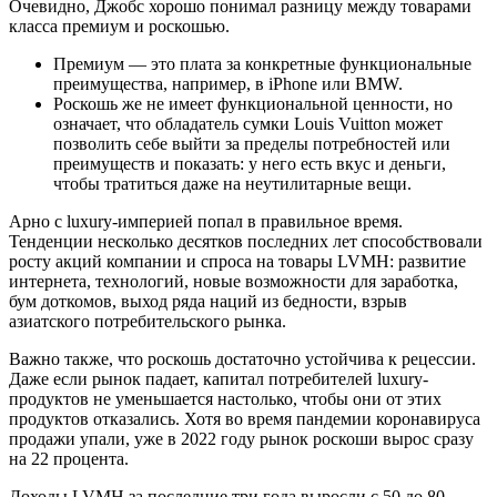
Очевидно, Джобс хорошо понимал разницу между товарами
класса премиум и роскошью.
Премиум — это плата за конкретные функциональные
преимущества, например, в iPhone или BMW.
Роскошь же не имеет функциональной ценности, но
означает, что обладатель сумки Louis Vuitton может
позволить себе выйти за пределы потребностей или
преимуществ и показать: у него есть вкус и деньги,
чтобы тратиться даже на неутилитарные вещи.
Арно с luxury-империей попал в правильное время.
Тенденции несколько десятков последних лет способствовали
росту акций компании и спроса на товары LVMH: развитие
интернета, технологий, новые возможности для заработка,
бум доткомов, выход ряда наций из бедности, взрыв
азиатского потребительского рынка.
Важно также, что роскошь достаточно устойчива к рецессии.
Даже если рынок падает, капитал потребителей luxury-
продуктов не уменьшается настолько, чтобы они от этих
продуктов отказались. Хотя во время пандемии коронавируса
продажи упали, уже в 2022 году рынок роскоши вырос сразу
на 22 процента.
Доходы LVMH за последние три года выросли с 50 до 80