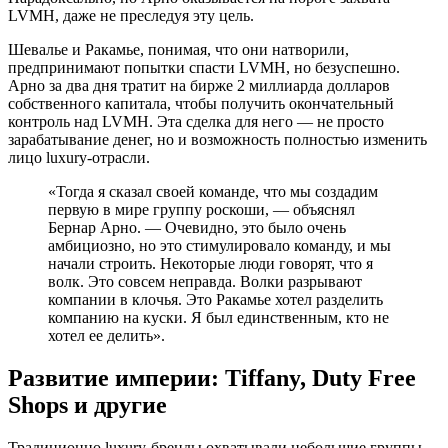
LVMH, даже не преследуя эту цель.
Шевалье и Ракамье, понимая, что они натворили,
предпринимают попытки спасти LVMH, но безуспешно.
Арно за два дня тратит на бирже 2 миллиарда долларов
собственного капитала, чтобы получить окончательный
контроль над LVMH. Эта сделка для него — не просто
зарабатывание денег, но и возможность полностью изменить
лицо luxury-отрасли.
«Тогда я сказал своей команде, что мы создадим
первую в мире группу роскоши, — объяснял
Бернар Арно. — Очевидно, это было очень
амбициозно, но это стимулировало команду, и мы
начали строить. Некоторые люди говорят, что я
волк. Это совсем неправда. Волки разрывают
компании в клочья. Это Ракамье хотел разделить
компанию на куски. Я был единственным, кто не
хотел ее делить».
Развитие империи: Tiffany, Duty Free
Shops и другие
Традиционно luxury-бренды охватывали небольшие группы