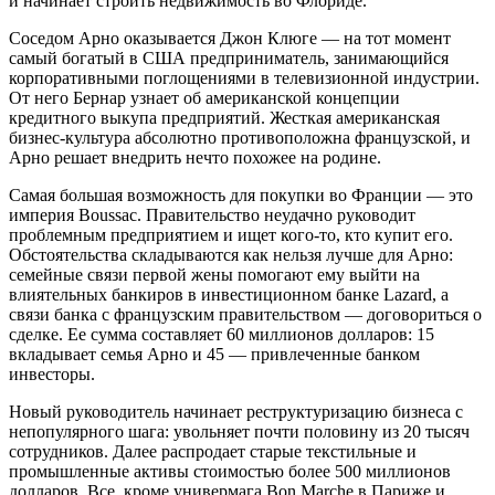
и начинает строить недвижимость во Флориде.
Соседом Арно оказывается Джон Клюге — на тот момент
самый богатый в США предприниматель, занимающийся
корпоративными поглощениями в телевизионной индустрии.
От него Бернар узнает об американской концепции
кредитного выкупа предприятий. Жесткая американская
бизнес-культура абсолютно противоположна французской, и
Арно решает внедрить нечто похожее на родине.
Самая большая возможность для покупки во Франции — это
империя Boussac. Правительство неудачно руководит
проблемным предприятием и ищет кого-то, кто купит его.
Обстоятельства складываются как нельзя лучше для Арно:
семейные связи первой жены помогают ему выйти на
влиятельных банкиров в инвестиционном банке Lazard, а
связи банка с французским правительством — договориться о
сделке. Ее сумма составляет 60 миллионов долларов: 15
вкладывает семья Арно и 45 — привлеченные банком
инвесторы.
Новый руководитель начинает реструктуризацию бизнеса с
непопулярного шага: увольняет почти половину из 20 тысяч
сотрудников. Далее распродает старые текстильные и
промышленные активы стоимостью более 500 миллионов
долларов. Все, кроме универмага Bon Marche в Париже и