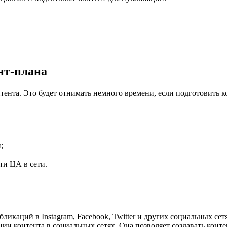
ент-плана
тента. Это будет отнимать немного времени, если подготовить ко
;
ти ЦА в сети.
ликаций в Instagram, Facebook, Twitter и других социальных сет
ии контента в социальных сетях. Она позволяет создавать конт