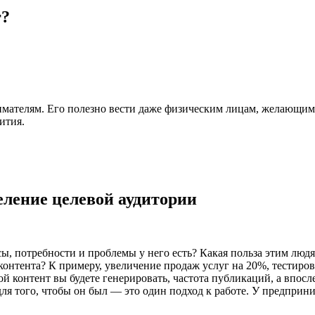
г?
мателям. Его полезно вести даже физическим лицам, желающим д
вития.
ление целевой аудитории
есы, потребности и проблемы у него есть? Какая польза этим люд
онтента? К примеру, увеличение продаж услуг на 20%, тестиров
кой контент вы будете генерировать, частота публикаций, а впос
ля того, чтобы он был — это один подход к работе. У предприн