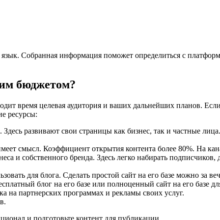
 язык. Собранная информация поможет определиться с платформой
шим бюджетом?
одит время целевая аудитория и ваших дальнейших планов. Если 
ие ресурсы:
 Здесь развивают свои страницы как бизнес, так и частные лица.
имеет смысл. Коэффициент открытия контента более 80%. На кан
неса и собственного бренда. Здесь легко набирать подписчиков
зовать для блога. Сделать простой сайт на его базе можно за ве
есплатный блог на его базе или полноценный сайт на его базе д
тка на партнерских программах и рекламы своих услуг.
в.
ционал и подготовьте контент для публикации.