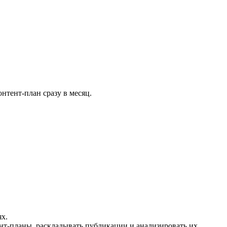
нтент-план сразу в месяц.
ях.
ент-планы, раскладывать публикации и анализировать их