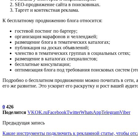
SEO-продвижение сайта в поисковиках.
Таргет и контекстная реклама.
К бесплатному продвижению блога относится:
гостевой постинг по бартеру;
организация марафонов и челленджей;
размещение блога в тематических каталогах;
публикация на досках объявлений;
членство в тематических группах в социальных сетях;
размещение в каталогах специалистов;
бесплатные консультации;
оптимизация блога под требования поисковых систем (это
Подробно о бесплатном продвижении можно почитать в сети, ан
его же развитие. Это ускорит его раскрутку и рост вашей аудит
0
426
Поделится
VK
OK.ru
Facebook
Twitter
WhatsApp
Telegram
Viber
Предыдущая запись
Какие инструменты подключить к рекламной статье, чтобы отс