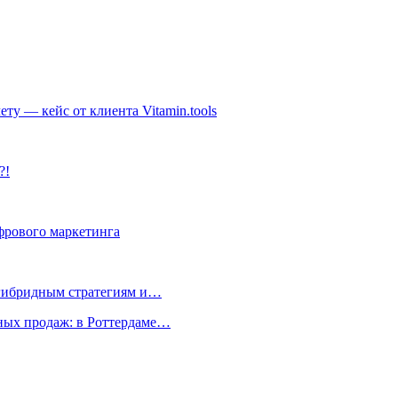
ету — кейс от клиента Vitamin.tools
?!
фрового маркетинга
 гибридным стратегиям и…
ых продаж: в Роттердаме…