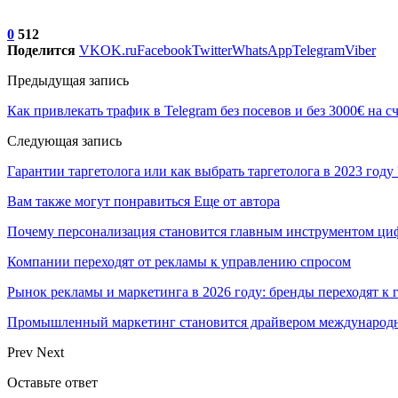
0
512
Поделится
VK
OK.ru
Facebook
Twitter
WhatsApp
Telegram
Viber
Предыдущая запись
Как привлекать трафик в Telegram без посевов и без 3000€ на сч
Следующая запись
Гарантии таргетолога или как выбрать таргетолога в 2023 году 
Вам также могут понравиться
Еще от автора
Почему персонализация становится главным инструментом ци
Компании переходят от рекламы к управлению спросом
Рынок рекламы и маркетинга в 2026 году: бренды переходят к
Промышленный маркетинг становится драйвером международн
Prev
Next
Оставьте ответ