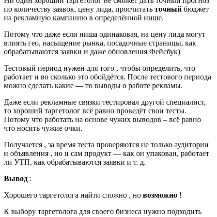
Ни один хороший таргетолог не сможет дать точный прогноз
по количеству заявок, цену лида, просчитать
точный
бюджет
на рекламную кампанию в определённой нише.
Потому что даже если ниша одинаковая, на цену лида могут
влиять гео, насыщение рынка, посадочные страницы, как
обрабатываются заявки и даже обновления Фейсбук)
Тестовый период нужен для того , чтобы определить, что
работает и во сколько это обойдётся. После тестового периода
можно сделать какие — то выводы о работе рекламы.
Даже если рекламные связки тестировал другой специалист,
то хороший таргетолог всё равно проведёт свои тесты.
Потому что работать на основе чужих выводов – всё равно
что носить чужие очки.
Получается , за время теста проверяются не только аудитории
и объявления , но и сам продукт — как он упакован, работает
ли УТП, как обрабатываются заявки и т. д.
Вывод
:
Хорошего таргетолога найти сложно , но
возможно
!
К выбору таргетолога для своего бизнеса нужно подходить