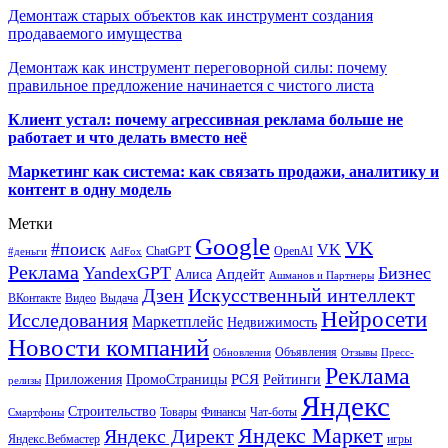
Демонтаж старых объектов как инструмент создания
продаваемого имущества
Демонтаж как инструмент переговорной силы: почему
правильное предложение начинается с чистого листа
Клиент устал: почему агрессивная реклама больше не
работает и что делать вместо неё
Маркетинг как система: как связать продажи, аналитику и
контент в одну модель
Метки
Google
VK
#поиск
VK
ChatGPT
OpenAI
#деньги
AdFox
Реклама
YandexGPT
Бизнес
Апдейт
Алиса
Ашманов и Партнеры
Искусственный интеллект
Дзен
ВКонтакте
Видео
Выдача
Нейросети
Исследования
Маркетплейс
Недвижимость
Новости компаний
Объявления
Обновления
Отзывы
Пресс-
Реклама
РСЯ
Приложения
ПромоСтраницы
Рейтинги
релизы
Яндекс
Строительство
Товары
Финансы
Чат-боты
Смартфоны
Яндекс Маркет
Яндекс Директ
Яндекс.Вебмастер
игры