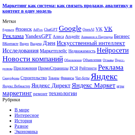
Маркетинг как система: как связать продажи, аналитику и
контент в одну модель
Метки
Google
VK
#поиск
VK
ChatGPT
OpenAI
#деньги
AdFox
Реклама
YandexGPT
Бизнес
Апдейт
Алиса
Ашманов и Партнеры
Искусственный интеллект
Дзен
ВКонтакте
Видео
Выдача
Нейросети
Исследования
Маркетплейс
Недвижимость
Новости компаний
Объявления
Обновления
Отзывы
Пресс-
Реклама
РСЯ
Приложения
ПромоСтраницы
Рейтинги
релизы
Яндекс
Строительство
Товары
Финансы
Чат-боты
Смартфоны
Яндекс Маркет
Яндекс Директ
Яндекс.Вебмастер
игры
маркетинг
технологии
ремонт
Рубрики
В мире
Интересное
История
Разное
Экономика