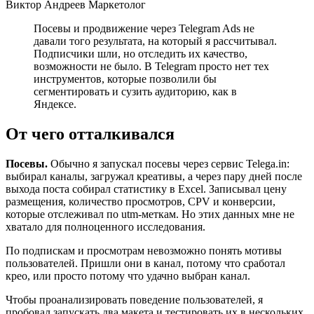
Виктор Андреев Маркетолог
Посевы и продвижение через Telegram Ads не
давали того результата, на который я рассчитывал.
Подписчики шли, но отследить их качество,
возможности не было. В Telegram просто нет тех
инструментов, которые позволили бы
сегментировать и сузить аудиторию, как в
Яндексе.
От чего отталкивался
Посевы.
Обычно я запускал посевы через сервис Telega.in:
выбирал каналы, загружал креативы, а через пару дней после
выхода поста собирал статистику в Excel. Записывал цену
размещения, количество просмотров, CPV и конверсии,
которые отслеживал по utm-меткам. Но этих данных мне не
хватало для полноценного исследования.
По подпискам и просмотрам невозможно понять мотивы
пользователей. Пришли они в канал, потому что сработал
крео, или просто потому что удачно выбран канал.
Чтобы проанализировать поведение пользователей, я
пробовал запускать два макета и тестировать их в нескольких