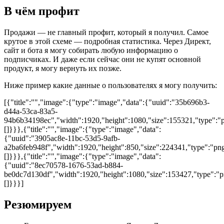
В чём профит
Продажи — не главный профит, который я получил. Самое
крутое в этой схеме — подробная статистика. Через Директ,
сайт и бота я могу собирать любую информацию о
подписчиках. И даже если сейчас они не купят основной
продукт, я могу вернуть их позже.
Ниже пример какие данные о пользователях я могу получить:
[{"title":"","image":{"type":"image","data":{"uuid":"35b696b3-
d44a-53ca-83a5-
94b6b34198ec","width":1920,"height":1080,"size":155321,"type":"pn
[]}}},{"title":"","image":{"type":"image","data":
{"uuid":"3905ac8e-11bc-53d5-9afb-
a2ba6feb948f","width":1920,"height":850,"size":224341,"type":"png"
[]}}},{"title":"","image":{"type":"image","data":
{"uuid":"8ec70578-1676-53ad-b884-
be0dc7d130df","width":1920,"height":1080,"size":153427,"type":"pn
[]}}}]
Резюмируем