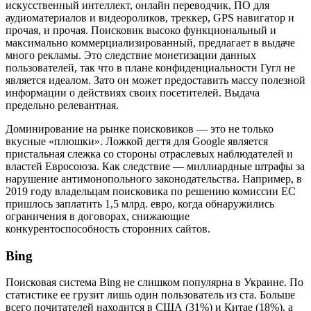
искусственный интеллект, онлайн переводчик, ПО для
аудиоматериалов и видеороликов, треккер, GPS навигатор и
прочая, и прочая. Поисковик высоко функциональный и
максимально коммерциализированный, предлагает в выдаче
много рекламы. Это следствие монетизации данных
пользователей, так что в плане конфиденциальности Гугл не
является идеалом. Зато он может предоставить массу полезной
информации о действиях своих посетителей. Выдача
предельно релевантная.
Доминирование на рынке поисковиков — это не только
вкусные «плюшки». Ложкой дегтя для Google является
пристальная слежка со стороны отраслевых наблюдателей и
властей Евросоюза. Как следствие — миллиардные штрафы за
нарушение антимонопольного законодательства. Например, в
2019 году владельцам поисковика по решению комиссии ЕС
пришлось заплатить 1,5 млрд. евро, когда обнаружились
ограничения в договорах, снижающие
конкурентоспособность сторонних сайтов.
Bing
Поисковая система Bing не слишком популярна в Украине. По
статистике ее грузит лишь один пользователь из ста. Больше
всего почитателей находится в США (31%) и Китае (18%), а