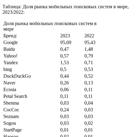
Таблица: Доля рынка мобильных поисковых систем в мире,
2023/2022:
Доля рынка мобильных поисковых систем в
мире
Бренд:
2023
2022
Google
95,69
95,43
Baidu
0,47
1,48
Yahoo!
0,57
0,79
Yandex
1,53
0,71
bing
0,5
0,53
DuckDuckGo
0,44
0,52
Naver
0,26
0,13
Ecosia
0,06
0,11
Petal Search
0,11
0,11
Shenma
0,03
0,04
CocCoc
0,24
0,03
Seznam
0,03
0,03
Sogou
0,03
0,02
StartPage
0,01
0,01
Haosou
0,02
0,01