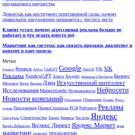
продаваемого имущества
Демонтаж как инструмент переговорной силы: почему
правильное предложение начинается с чистого листа
Клиент устал: почему агрессивная реклама больше не
работает и что делать вместо неё
Маркетинг как система: как связать продажи, аналитику и
контент в одну модель
Метки
Google
VK
#поиск
VK
ChatGPT
OpenAI
#деньги
AdFox
Реклама
YandexGPT
Бизнес
Апдейт
Алиса
Ашманов и Партнеры
Искусственный интеллект
Дзен
ВКонтакте
Видео
Выдача
Нейросети
Исследования
Маркетплейс
Недвижимость
Новости компаний
Объявления
Обновления
Отзывы
Пресс-
Реклама
РСЯ
Приложения
ПромоСтраницы
Рейтинги
релизы
Яндекс
Строительство
Товары
Финансы
Чат-боты
Смартфоны
Яндекс Маркет
Яндекс Директ
Яндекс.Вебмастер
игры
маркетинг
технологии
ремонт