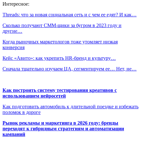
Интересное:
Threads: что за новая социальная сеть и с чем ее едят? И как…
Сколько получают СММ-щики за бугром в 2023 году и
другие…
Когда рыночных маркетологов тоже утомляет низкая
конверсия
Кейс «Авито»: как укрепить HR-бренд и культуру…
Сначала тщательно изучаем ЦА, сегментируем ее… Нет, не…
Как построить систему тестирования креативов с
использованием нейросетей
Как подготовить автомобиль к длительной поездке и избежать
поломок в дороге
Рынок рекламы и маркетинга в 2026 году: бренды
переходят к гибридным стратегиям и автоматизации
кампаний