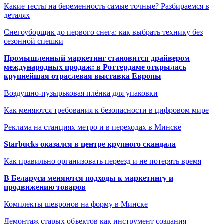
Какие тесты на беременность самые точные? Разбираемся в
деталях
Снегоуборщик до первого снега: как выбрать технику без
сезонной спешки
Промышленный маркетинг становится драйвером
международных продаж: в Роттердаме открылась
крупнейшая отраслевая выставка Европы
Воздушно-пузырьковая плёнка для упаковки
Как меняются требования к безопасности в цифровом мире
Реклама на станциях метро и в переходах в Минске
Starbucks оказался в центре крупного скандала
Как правильно организовать переезд и не потерять время
В Беларуси меняются подходы к маркетингу и
продвижению товаров
Комплекты шевронов на форму в Минске
Демонтаж старых объектов как инструмент создания