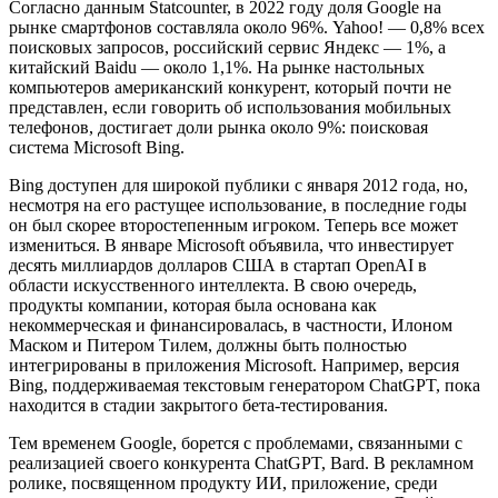
Согласно данным Statcounter, в 2022 году доля Google на
рынке смартфонов составляла около 96%. Yahoo! — 0,8% всех
поисковых запросов, российский сервис Яндекс — 1%, а
китайский Baidu — около 1,1%. На рынке настольных
компьютеров американский конкурент, который почти не
представлен, если говорить об использования мобильных
телефонов, достигает доли рынка около 9%: поисковая
система Microsoft Bing.
Bing доступен для широкой публики с января 2012 года, но,
несмотря на его растущее использование, в последние годы
он был скорее второстепенным игроком. Теперь все может
измениться. В январе Microsoft объявила, что инвестирует
десять миллиардов долларов США в стартап OpenAI в
области искусственного интеллекта. В свою очередь,
продукты компании, которая была основана как
некоммерческая и финансировалась, в частности, Илоном
Маском и Питером Тилем, должны быть полностью
интегрированы в приложения Microsoft. Например, версия
Bing, поддерживаемая текстовым генератором ChatGPT, пока
находится в стадии закрытого бета-тестирования.
Тем временем Google, борется с проблемами, связанными с
реализацией своего конкурента ChatGPT, Bard. В рекламном
ролике, посвященном продукту ИИ, приложение, среди