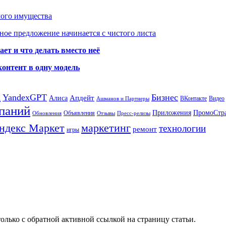
мого имущества
ое предложение начинается с чистого листа
ет и что делать вместо неё
контент в одну модель
а
YandexGPT
Бизнес
Апдейт
Алиса
ВКонтакте
Видео
Ашманов и Партнеры
паний
Приложения
ПромоСтр
Объявления
Обновления
Отзывы
Пресс-релизы
ндекс Маркет
маркетинг
технологии
ремонт
игры
олько с обратной активной ссылкой на страницу статьи.