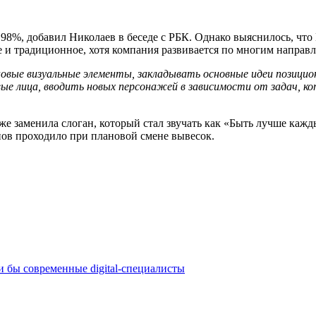
 98%, добавил Николаев в беседе с РБК. Однако выяснилось, что
е и традиционное, хотя компания развивается по многим направ
вые визуальные элементы, закладывать основные идеи позициони
вые лица, вводить новых персонажей в зависимости от задач, к
же заменила слоган, который стал звучать как «Быть лучше каж
ов проходило при плановой смене вывесок.
ли бы современные digital-специалисты