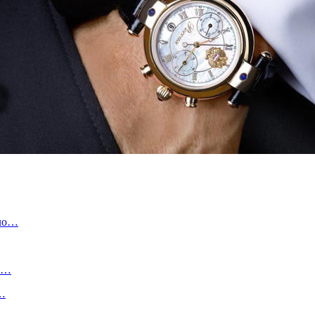
ило…
ов…
р…