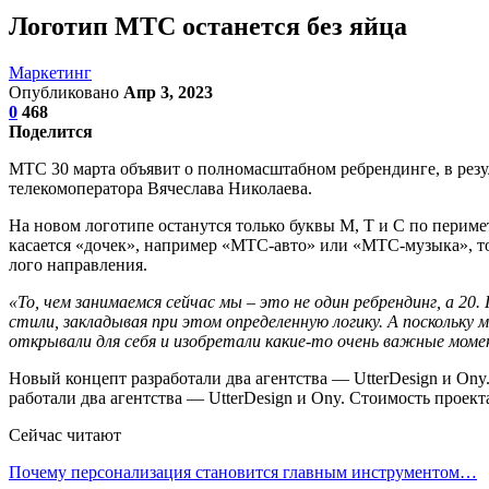
Логотип МТС останется без яйца
Маркетинг
Опубликовано
Апр 3, 2023
0
468
Поделится
МТС 30 марта объявит о полномасштабном ребрендинге, в резул
телекомоператора Вячеслава Николаева.
На новом логотипе останутся только буквы М, Т и С по периме
касается «дочек», например «МТС-авто» или «МТС-музыка», то и
лого направления.
«То, чем занимаемся сейчас мы – это не один ребрендинг, а 
стили, закладывая при этом определенную логику. А поскольку
открывали для себя и изобретали какие-то очень важные мом
Новый концепт разработали два агентства — UtterDesign и Ony
работали два агентства — UtterDesign и Ony. Стоимость проект
Сейчас читают
Почему персонализация становится главным инструментом…