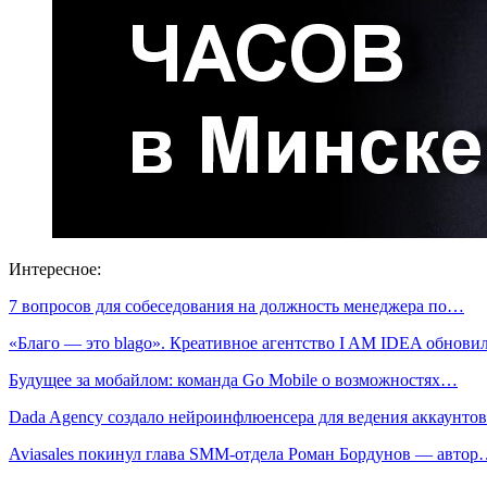
Интересное:
7 вопросов для собеседования на должность менеджера по…
«Благо — это blago». Креативное агентство I AM IDEA обнов
Будущее за мобайлом: команда Go Mobile о возможностях…
Dada Agency создало нейроинфлюенсера для ведения аккаунт
Aviasales покинул глава SMM-отдела Роман Бордунов — авто