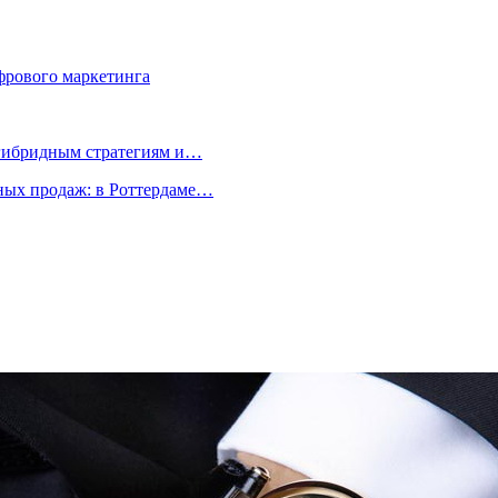
фрового маркетинга
 гибридным стратегиям и…
ых продаж: в Роттердаме…