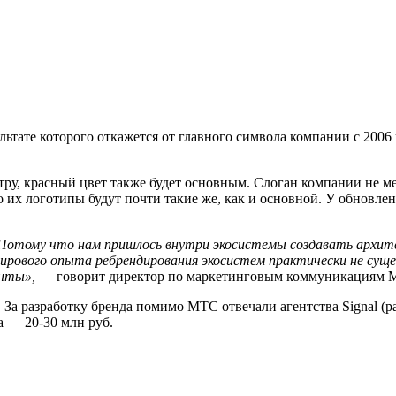
ьтате которого откажется от главного символа компании с 2006 
тру, красный цвет также будет основным. Слоган компании не ме
х логотипы будут почти такие же, как и основной. У обновленно
20. Потому что нам пришлось внутри экосистемы создавать архит
 мирового опыта ребрендирования экосистем практически не сущ
енты»,
— говорит директор по маркетинговым коммуникациям 
. За разработку бренда помимо МТС отвечали агентства Signal 
а — 20-30 млн руб.