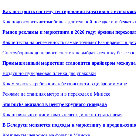
Как построить систему тестирования креативов с использо
Как подготовить автомобиль к длительной поездке и избежать 
Рынок рекламы и маркетинга в 2026 году: бренды переход
Какие тесты на беременность самые точные? Разбираемся в дет
Снегоуборщик до первого снега: как выбрать технику без сезо
Промышленный маркетинг становится драйвером междунар
Воздушно-пузырьковая плёнка для упаковки
Как меняются требования к безопасности в цифровом мире
Реклама на станциях метро и в переходах в Минске
Starbucks оказался в центре крупного скандала
Как правильно организовать переезд и не потерять время
В Беларуси меняются подходы к маркетингу и продвижени
Комплекты шевронов на форму в Минске