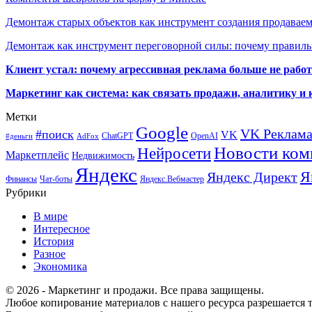
Демонтаж старых объектов как инструмент создания продавае
Демонтаж как инструмент переговорной силы: почему правильн
Клиент устал: почему агрессивная реклама больше не работа
Маркетинг как система: как связать продажи, аналитику и 
Метки
Google
VK Реклам
#поиск
VK
ChatGPT
OpenAI
#деньги
AdFox
Новости ком
Нейросети
Маркетплейс
Недвижимость
Яндекс
Я
Яндекс Директ
Финансы
Чат-боты
Яндекс.Вебмастер
Рубрики
В мире
Интересное
История
Разное
Экономика
© 2026 - Маркетинг и продажи. Все права защищены.
Любое копирование материалов с нашего ресурса разрешается т