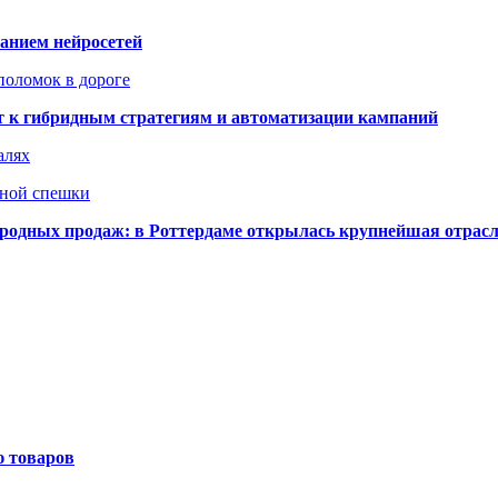
ванием нейросетей
поломок в дороге
ят к гибридным стратегиям и автоматизации кампаний
алях
нной спешки
одных продаж: в Роттердаме открылась крупнейшая отрас
ю товаров