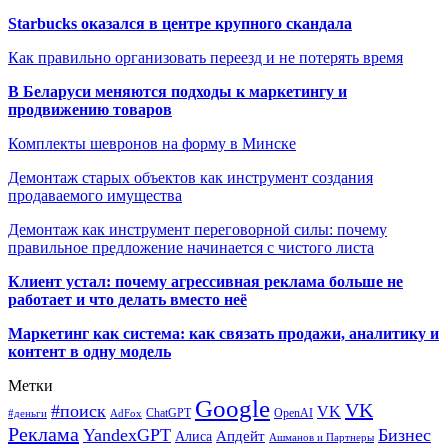
Starbucks оказался в центре крупного скандала
Как правильно организовать переезд и не потерять время
В Беларуси меняются подходы к маркетингу и
продвижению товаров
Комплекты шевронов на форму в Минске
Демонтаж старых объектов как инструмент создания
продаваемого имущества
Демонтаж как инструмент переговорной силы: почему
правильное предложение начинается с чистого листа
Клиент устал: почему агрессивная реклама больше не
работает и что делать вместо неё
Маркетинг как система: как связать продажи, аналитику и
контент в одну модель
Метки
Google
VK
#поиск
VK
ChatGPT
OpenAI
#деньги
AdFox
Реклама
YandexGPT
Бизнес
Апдейт
Алиса
Ашманов и Партнеры