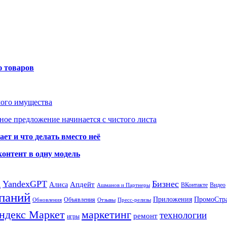
ю товаров
мого имущества
ое предложение начинается с чистого листа
ет и что делать вместо неё
контент в одну модель
а
YandexGPT
Бизнес
Апдейт
Алиса
ВКонтакте
Видео
Ашманов и Партнеры
паний
Приложения
ПромоСтр
Объявления
Обновления
Отзывы
Пресс-релизы
ндекс Маркет
маркетинг
технологии
ремонт
игры