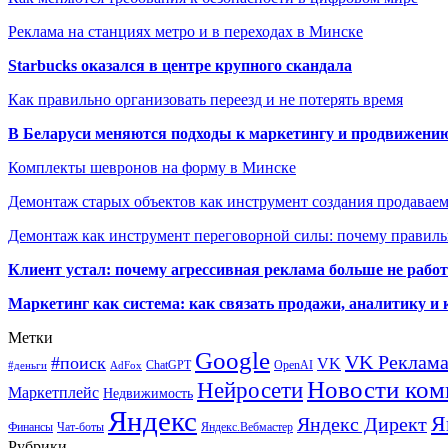
Реклама на станциях метро и в переходах в Минске
Starbucks оказался в центре крупного скандала
Как правильно организовать переезд и не потерять время
В Беларуси меняются подходы к маркетингу и продвижени
Комплекты шевронов на форму в Минске
Демонтаж старых объектов как инструмент создания продавае
Демонтаж как инструмент переговорной силы: почему правильн
Клиент устал: почему агрессивная реклама больше не работа
Маркетинг как система: как связать продажи, аналитику и 
Метки
Google
VK Реклам
#поиск
VK
ChatGPT
OpenAI
#деньги
AdFox
Новости ком
Нейросети
Маркетплейс
Недвижимость
Яндекс
Я
Яндекс Директ
Финансы
Чат-боты
Яндекс.Вебмастер
Рубрики