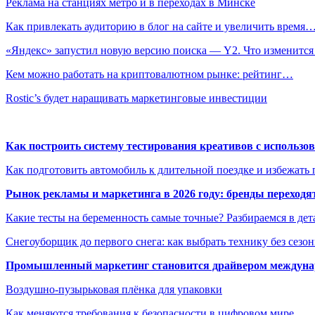
Реклама на станциях метро и в переходах в Минске
Как привлекать аудиторию в блог на сайте и увеличить время
«Яндекс» запустил новую версию поиска — Y2. Что изменится
Кем можно работать на криптовалютном рынке: рейтинг…
Rostic’s будет наращивать маркетинговые инвестиции
Как построить систему тестирования креативов с использо
Как подготовить автомобиль к длительной поездке и избежать 
Рынок рекламы и маркетинга в 2026 году: бренды переход
Какие тесты на беременность самые точные? Разбираемся в дет
Снегоуборщик до первого снега: как выбрать технику без сезо
Промышленный маркетинг становится драйвером междунар
Воздушно-пузырьковая плёнка для упаковки
Как меняются требования к безопасности в цифровом мире