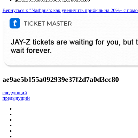
Вернуться к "Nashpush: как увеличить прибыль на 20%+ с пом
ae9ae5b155a092939e37f2d7a0d3cc80
следующий
предыдущий