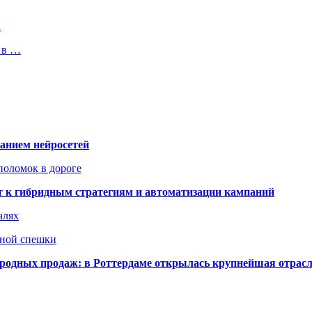
…
 в …
ванием нейросетей
поломок в дороге
ят к гибридным стратегиям и автоматизации кампаний
алях
нной спешки
одных продаж: в Роттердаме открылась крупнейшая отрас