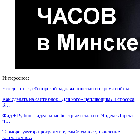
Интересное:
Что делать с дебиторской задолженностью во время войны
Как сделать на сайте блок «Для кого» цепляющим? 3 способа,
3…
Фид + Python = идеальные быстрые ссылки в Яндекс Директ
и…
Терморегулятор программируемый: умное управление
климатом в…