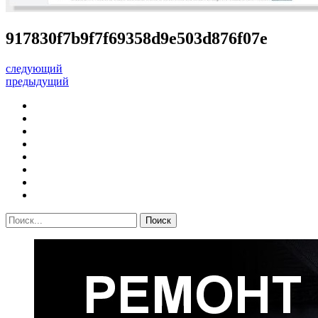
917830f7b9f7f69358d9e503d876f07e
следующий
предыдущий