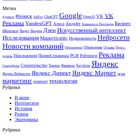
Метки
Google
VK
#поиск
VK
ChatGPT
OpenAI
#деньги
AdFox
Реклама
YandexGPT
Бизнес
Апдейт
Алиса
Ашманов и Партнеры
Искусственный интеллект
Дзен
ВКонтакте
Видео
Выдача
Нейросети
Исследования
Маркетплейс
Недвижимость
Новости компаний
Объявления
Обновления
Отзывы
Пресс-
Реклама
РСЯ
Приложения
ПромоСтраницы
Рейтинги
релизы
Яндекс
Строительство
Товары
Финансы
Чат-боты
Смартфоны
Яндекс Маркет
Яндекс Директ
Яндекс.Вебмастер
игры
маркетинг
технологии
ремонт
Рубрики
В мире
Интересное
История
Разное
Экономика
Рубрики