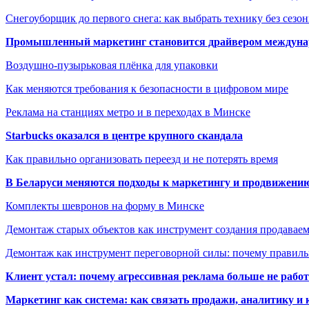
Снегоуборщик до первого снега: как выбрать технику без сезо
Промышленный маркетинг становится драйвером междунар
Воздушно-пузырьковая плёнка для упаковки
Как меняются требования к безопасности в цифровом мире
Реклама на станциях метро и в переходах в Минске
Starbucks оказался в центре крупного скандала
Как правильно организовать переезд и не потерять время
В Беларуси меняются подходы к маркетингу и продвижени
Комплекты шевронов на форму в Минске
Демонтаж старых объектов как инструмент создания продавае
Демонтаж как инструмент переговорной силы: почему правильн
Клиент устал: почему агрессивная реклама больше не работа
Маркетинг как система: как связать продажи, аналитику и 