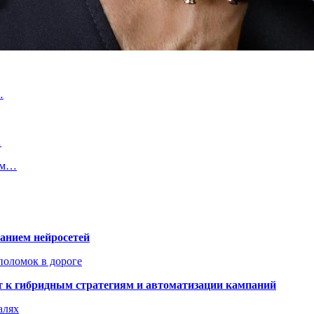
…
…
ром…
ванием нейросетей
поломок в дороге
ят к гибридным стратегиям и автоматизации кампаний
алях