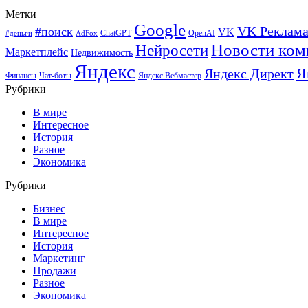
Метки
Google
VK Реклам
#поиск
VK
ChatGPT
OpenAI
#деньги
AdFox
Новости ком
Нейросети
Маркетплейс
Недвижимость
Яндекс
Я
Яндекс Директ
Финансы
Чат-боты
Яндекс.Вебмастер
Рубрики
В мире
Интересное
История
Разное
Экономика
Рубрики
Бизнес
В мире
Интересное
История
Маркетинг
Продажи
Разное
Экономика