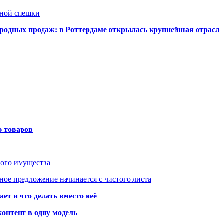
нной спешки
одных продаж: в Роттердаме открылась крупнейшая отрас
ю товаров
мого имущества
ое предложение начинается с чистого листа
ет и что делать вместо неё
контент в одну модель