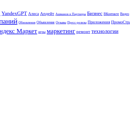
а
YandexGPT
Бизнес
Апдейт
Алиса
ВКонтакте
Видео
Ашманов и Партнеры
паний
Приложения
ПромоСтр
Объявления
Обновления
Отзывы
Пресс-релизы
ндекс Маркет
маркетинг
технологии
ремонт
игры