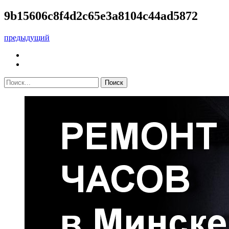
9b15606c8f4d2c65e3a8104c44ad5872
предыдущий