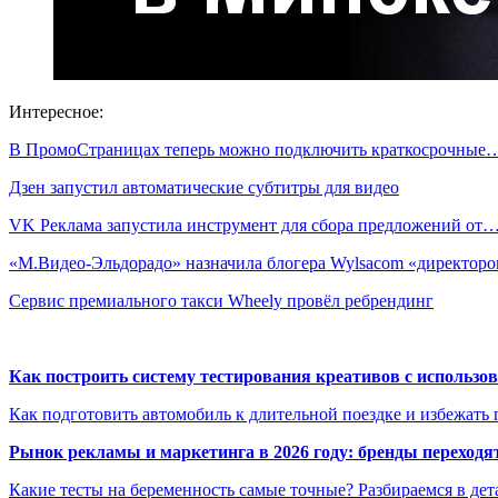
Интересное:
В ПромоСтраницах теперь можно подключить краткосрочные
Дзен запустил автоматические субтитры для видео
VK Реклама запустила инструмент для сбора предложений от
«М.Видео-Эльдорадо» назначила блогера Wylsacom «директо
Сервис премиального такси Wheely провёл ребрендинг
Как построить систему тестирования креативов с использо
Как подготовить автомобиль к длительной поездке и избежать 
Рынок рекламы и маркетинга в 2026 году: бренды переход
Какие тесты на беременность самые точные? Разбираемся в дет