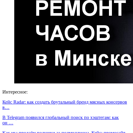
Интересное:
Кейс Radar: как создать брутальный бренд мясных консервов
в…
В Telegram появился глобальный поиск по хэштегам: как
он …
Как мы продаём подушки за полмиллиона. Кейс: промосайт