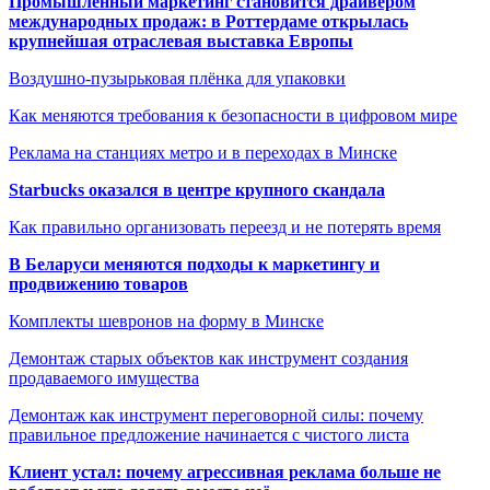
Промышленный маркетинг становится драйвером
международных продаж: в Роттердаме открылась
крупнейшая отраслевая выставка Европы
Воздушно-пузырьковая плёнка для упаковки
Как меняются требования к безопасности в цифровом мире
Реклама на станциях метро и в переходах в Минске
Starbucks оказался в центре крупного скандала
Как правильно организовать переезд и не потерять время
В Беларуси меняются подходы к маркетингу и
продвижению товаров
Комплекты шевронов на форму в Минске
Демонтаж старых объектов как инструмент создания
продаваемого имущества
Демонтаж как инструмент переговорной силы: почему
правильное предложение начинается с чистого листа
Клиент устал: почему агрессивная реклама больше не