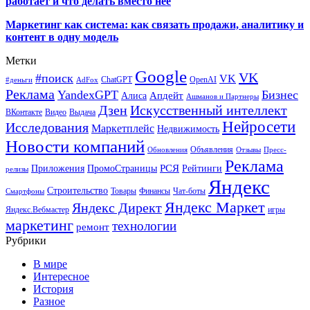
работает и что делать вместо неё
Маркетинг как система: как связать продажи, аналитику и
контент в одну модель
Метки
Google
VK
#поиск
VK
ChatGPT
OpenAI
#деньги
AdFox
Реклама
YandexGPT
Бизнес
Апдейт
Алиса
Ашманов и Партнеры
Искусственный интеллект
Дзен
ВКонтакте
Видео
Выдача
Нейросети
Исследования
Маркетплейс
Недвижимость
Новости компаний
Объявления
Обновления
Отзывы
Пресс-
Реклама
РСЯ
Приложения
ПромоСтраницы
Рейтинги
релизы
Яндекс
Строительство
Товары
Финансы
Чат-боты
Смартфоны
Яндекс Маркет
Яндекс Директ
Яндекс.Вебмастер
игры
маркетинг
технологии
ремонт
Рубрики
В мире
Интересное
История
Разное