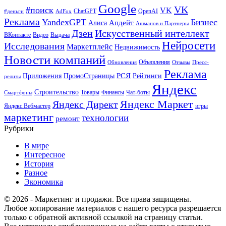
Google
VK
#поиск
VK
ChatGPT
OpenAI
#деньги
AdFox
Реклама
YandexGPT
Бизнес
Апдейт
Алиса
Ашманов и Партнеры
Искусственный интеллект
Дзен
ВКонтакте
Видео
Выдача
Нейросети
Исследования
Маркетплейс
Недвижимость
Новости компаний
Объявления
Обновления
Отзывы
Пресс-
Реклама
РСЯ
Приложения
ПромоСтраницы
Рейтинги
релизы
Яндекс
Строительство
Товары
Финансы
Чат-боты
Смартфоны
Яндекс Маркет
Яндекс Директ
Яндекс.Вебмастер
игры
маркетинг
технологии
ремонт
Рубрики
В мире
Интересное
История
Разное
Экономика
© 2026 - Маркетинг и продажи. Все права защищены.
Любое копирование материалов с нашего ресурса разрешается
только с обратной активной ссылкой на страницу статьи.