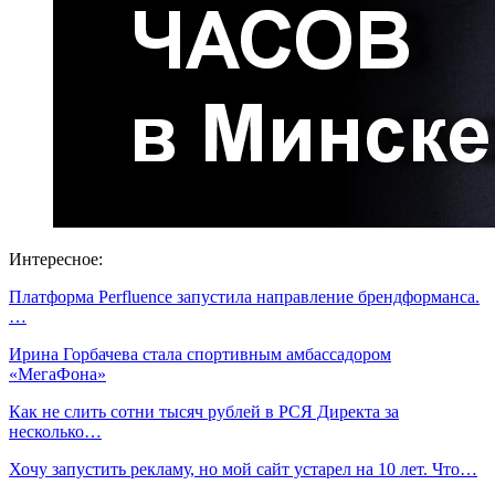
Интересное:
Платформа Perfluence запустила направление брендформанса.
…
Ирина Горбачева стала спортивным амбассадором
«МегаФона»
Как не слить сотни тысяч рублей в РСЯ Директа за
несколько…
Хочу запустить рекламу, но мой сайт устарел на 10 лет. Что…