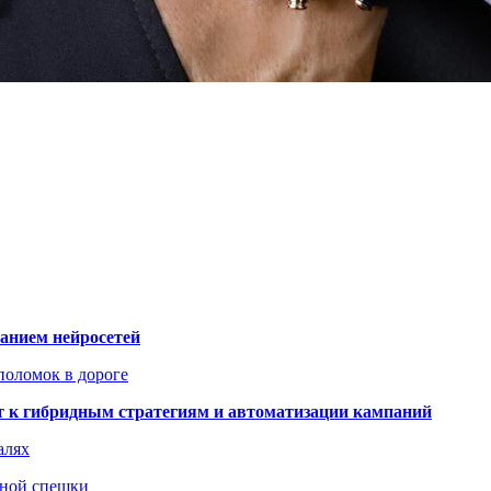
ванием нейросетей
поломок в дороге
ят к гибридным стратегиям и автоматизации кампаний
алях
нной спешки