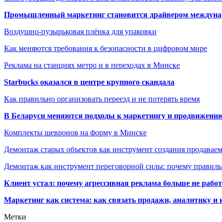
Промышленный маркетинг становится драйвером междунар
Воздушно-пузырьковая плёнка для упаковки
Как меняются требования к безопасности в цифровом мире
Реклама на станциях метро и в переходах в Минске
Starbucks оказался в центре крупного скандала
Как правильно организовать переезд и не потерять время
В Беларуси меняются подходы к маркетингу и продвижени
Комплекты шевронов на форму в Минске
Демонтаж старых объектов как инструмент создания продавае
Демонтаж как инструмент переговорной силы: почему правильн
Клиент устал: почему агрессивная реклама больше не работа
Маркетинг как система: как связать продажи, аналитику и 
Метки