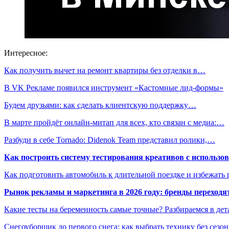
Интересное:
Как получить вычет на ремонт квартиры без отделки в…
В VK Рекламе появился инструмент «Кастомные лид-формы»
Будем друзьями: как сделать клиентскую поддержку…
В марте пройдёт онлайн-митап для всех, кто связан с медиа:…
Разбуди в себе Tornado: Didenok Team представил ролики,…
Как построить систему тестирования креативов с использо
Как подготовить автомобиль к длительной поездке и избежать 
Рынок рекламы и маркетинга в 2026 году: бренды переход
Какие тесты на беременность самые точные? Разбираемся в дет
Снегоуборщик до первого снега: как выбрать технику без сезо