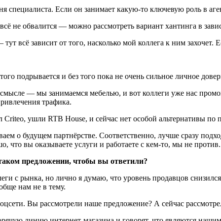
овня специалиста. Если он занимает какую-то ключевую роль в а
 всё не обвалится — можно рассмотреть вариант хантинга в зави
 тут всё зависит от того, насколько мой коллега к ним захочет. 
?
а этого подрывается и без того пока не очень сильное личное до
мысле — мы занимаемся мебелью, и вот коллеги уже нас промони
привлечения трафика.
ёл Criteo, ушли RTB House, и сейчас нет особой альтернативы п
аем о будущем партнёрстве. Соответственно, лучше сразу подхо
, что вы оказываете услуги и работаете с кем-то, мы не против.
 таком предложении, чтобы вы ответили?
леги с рынка, но лично я думаю, что уровень продавцов снизился
бще нам не в тему.
соцсети. Вы рассмотрели наше предложение? А сейчас рассмотре
орячую линию интернет-магазина и говорят, что являются нашим 