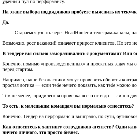
удачный пул по перформансу.
На этапе выбора подрядчиков пробуете выяснить их текучк
Да.
Стараемся узнать через HeadHunter и телеграм-каналы, на
Возможно, рост вакансий означает прирост клиентов. Но это не 
В тендере вы сильно заморачивались с документами? Или б
Конечно, помимо «производственных» и проектных задач мы со
перед стартом.
Например, наши безопасники могут проверить обороты контраге
простая логика — если тебе нечего показать, как тебе можно д
Тем не менее, юридическая проверка всего от и до — лично для
То есть, к маленьким командам вы нормально относитесь?
Конечно. Тендер на перформанс и выиграло, по сути, бутиковое
Как относитесь к хантингу сотрудников агентств? Одни клие
ничего личного, это просто бизнес.