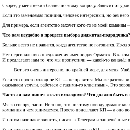
Скорее, у меня некий баланс по этому вопросу. Зависит от ур
Если это заменяемая позиция, человек интересный, но без него
Для примера, если агентство захочет кого-то из моей команды —
Что вам неудобно в процессе выбора диджитал-подрядчика
Больше всего не нравится, когда агентство не готовится. Из-з
Нет персонального предложения именно для Орматек. В каком с
И предлагают нам то, что мы пропустили — какой-то канал/ы 
Вот это очень интересно, по крайней мере, для меня. Уш
Если это просто холодное КП — не нравится. Мы же разговарив
оказываем услуги, работаем с такими-то клиентами». Это хорошо
Часто ли вам пишет кто-то вхолодную? Что должно быть в
Мягко говоря, часто. Не знаю, что по этому поводу думают кол
компания и чем занимаемся. Просто присылают КП — а оно воо
И потом начинают звонить, писать в Телеграм и запрещённые 
Если долго не получают ответа после своего КП — звонят на г