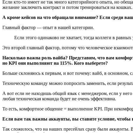
Если кто-то имеет не так много категорийного опыта, но обещ
желание заключить контракт и потом тренироваться на кошках.
А кроме кейсов на что обращали внимание? Если среди ваш
Главный фактор — опыт в нашей категории.
Если этого одинаково не хватает, тогда коллеги в равны
Это второй главный фактор, потому что человеческое взаимоот
Насколько важна роль вайба? Представим, что вам комфорт
но KPI они выполняют на 115%. Кого выберете?
Больше склоняюсь к первым, и вот почему: вайб, в основном, сл
Техническую команду можно попросить заменить, если результ
А вот если не находишь общий язык с менеджером, если у него 
любая техническая команда будет не очень эффективна.
То есть, комфортное общение = выполнение KPI. При некомфо
Если вам так важны аккаунты, вы ставите условие, чтобы 
Так сложилось, что на наших пресейлах сразу были аккаунты. В