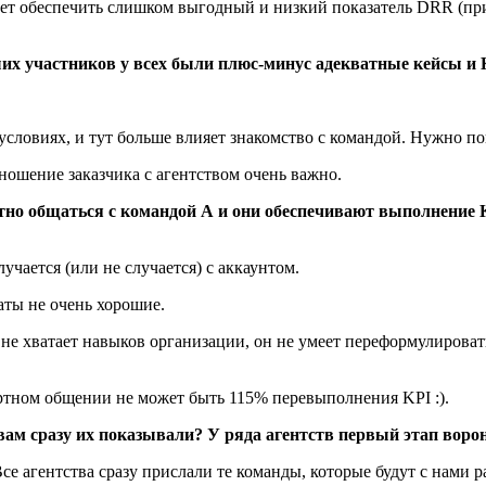
ает обеспечить слишком выгодный и низкий показатель DRR (прим
их участников у всех были плюс-минус адекватные кейсы и 
х условиях, и тут больше влияет знакомство с командой. Нужно п
ношение заказчика с агентством очень важно.
но общаться с командой А и они обеспечивают выполнение K
учается (или не случается) с аккаунтом.
аты не очень хорошие.
не хватает навыков организации, он не умеет переформулировать
ртном общении не может быть 115% перевыполнения KPI :).
вам сразу их показывали? У ряда агентств первый этап воро
се агентства сразу прислали те команды, которые будут с нами 