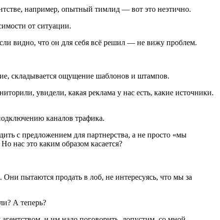
гентстве, например, опытный тимлид — вот это неэтично.
симости от ситуации.
Если видно, что он для себя всё решил — не вижу проблем.
верие, складывается ощущение шаблонов и штампов.
торили, увидели, какая реклама у нас есть, какие источники.
о подключению каналов трафика.
дить с предложением для партнерства, а не просто «мы
 Но нас это каким образом касается?
. Они пытаются продать в лоб, не интересуясь, что мы за
ли? А теперь?
агентством, и им надо поговорить, допустим, со мной.