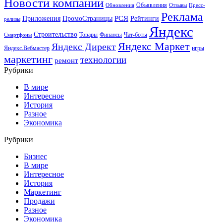
Новости компаний
Объявления
Обновления
Отзывы
Пресс-
Реклама
РСЯ
Приложения
ПромоСтраницы
Рейтинги
релизы
Яндекс
Строительство
Товары
Финансы
Чат-боты
Смартфоны
Яндекс Маркет
Яндекс Директ
Яндекс.Вебмастер
игры
маркетинг
технологии
ремонт
Рубрики
В мире
Интересное
История
Разное
Экономика
Рубрики
Бизнес
В мире
Интересное
История
Маркетинг
Продажи
Разное
Экономика