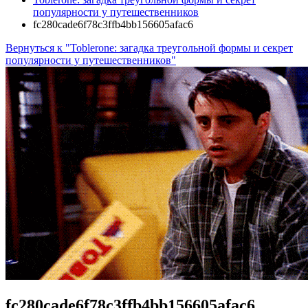
популярности у путешественников
fc280cade6f78c3ffb4bb156605afac6
Вернуться к "Toblerone: загадка треугольной формы и секрет
популярности у путешественников"
fc280cade6f78c3ffb4bb156605afac6