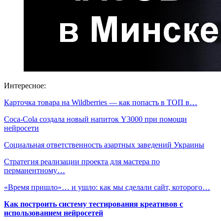
Интересное:
Карточка товара на Wildberries — как попасть в ТОП в…
Coca-Cola создала новый напиток Y3000 при помощи
нейросети
Социальная ответственность азартных заведений Украины
Стратегия реализации проекта для мастера по
перманентному…
«‎Время пришло»… и ушло: как мы сделали сайт, которого…
Как построить систему тестирования креативов с
использованием нейросетей