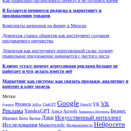
Как правильно организовать переезд и не потерять время
В Беларуси меняются подходы к маркетингу и
продвижению товаров
Комплекты шевронов на форму в Минске
Демонтаж старых объектов как инструмент создания
продаваемого имущества
Демонтаж как инструмент переговорной силы: почему
правильное предложение начинается с чистого листа
Клиент устал: почему агрессивная реклама больше не
работает и что делать вместо неё
Маркетинг как система: как связать продажи, аналитику и
контент в одну модель
Метки
Google
VK
#поиск
VK
ChatGPT
OpenAI
#деньги
AdFox
Реклама
YandexGPT
Бизнес
Апдейт
Алиса
Ашманов и Партнеры
Искусственный интеллект
Дзен
ВКонтакте
Видео
Выдача
Нейросети
Исследования
Маркетплейс
Недвижимость