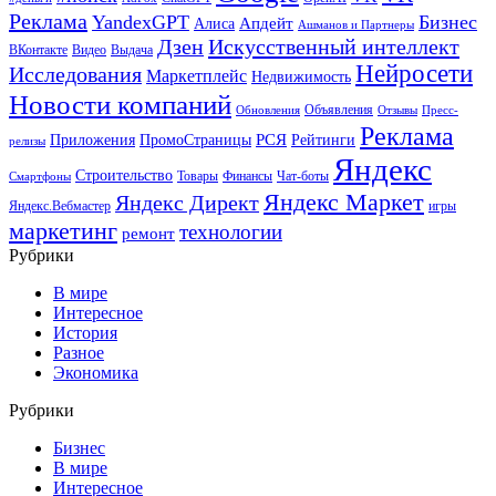
Реклама
YandexGPT
Бизнес
Апдейт
Алиса
Ашманов и Партнеры
Искусственный интеллект
Дзен
ВКонтакте
Видео
Выдача
Нейросети
Исследования
Маркетплейс
Недвижимость
Новости компаний
Объявления
Обновления
Отзывы
Пресс-
Реклама
РСЯ
Приложения
ПромоСтраницы
Рейтинги
релизы
Яндекс
Строительство
Товары
Финансы
Чат-боты
Смартфоны
Яндекс Маркет
Яндекс Директ
Яндекс.Вебмастер
игры
маркетинг
технологии
ремонт
Рубрики
В мире
Интересное
История
Разное
Экономика
Рубрики
Бизнес
В мире
Интересное