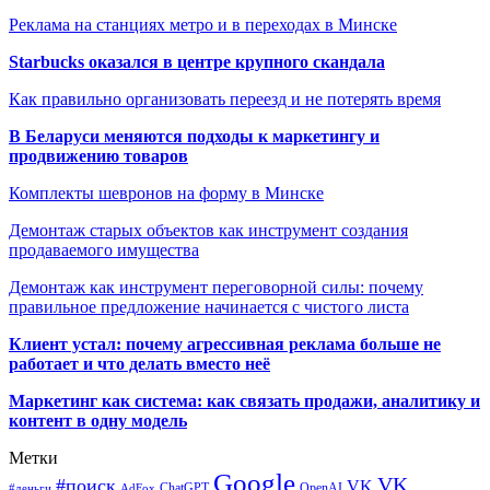
Реклама на станциях метро и в переходах в Минске
Starbucks оказался в центре крупного скандала
Как правильно организовать переезд и не потерять время
В Беларуси меняются подходы к маркетингу и
продвижению товаров
Комплекты шевронов на форму в Минске
Демонтаж старых объектов как инструмент создания
продаваемого имущества
Демонтаж как инструмент переговорной силы: почему
правильное предложение начинается с чистого листа
Клиент устал: почему агрессивная реклама больше не
работает и что делать вместо неё
Маркетинг как система: как связать продажи, аналитику и
контент в одну модель
Метки
Google
VK
#поиск
VK
ChatGPT
OpenAI
#деньги
AdFox