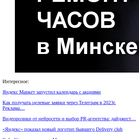
Интересное:
Яндекс Маркет запустил календарь с акциями
Как получать целевые заявки через Телеграм в 2023г.
Реклама…
Видеоролики от нейросети и выбор PR-агентства: дайджест…
«Яндекс» показал новый логотип бывшего Delivery club