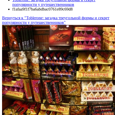
популярности у путешественников
f1afaa9f1f7ba6abdbac0761e89c69d8
Вернуться к "Toblerone: загадка треугольной формы и секрет
популярности у путешественников"