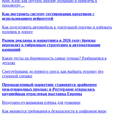
Кейс Kion: как опутать Москву полынью и привлечь к
просмотру…
Как построить систему тестирования креативов с
использованием нейросетей
Как подготовить автомобиль к длительной поездке и избежать
поломок в дороге
Рынок рекламы и маркетинга в 2026 году: бренды
переходят к гибридным стратегиям и автоматизации
кампаний
Какие тесты на беременность самые точные? Разбираемся в
деталях
Снегоуборщик до первого снега: как выбрать технику без
сезонной спешки
Промышленный маркетинг становится драйвером
международных продаж: в Роттердаме открылась
крупнейшая отраслевая выставка Европы
Воздушно-пузырьковая плёнка для упаковки
Как меняются требования к безопасности в цифровом мире