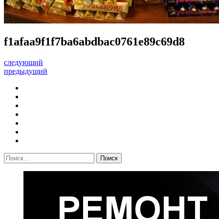
f1afaa9f1f7ba6abdbac0761e89c69d8
следующий
предыдущий