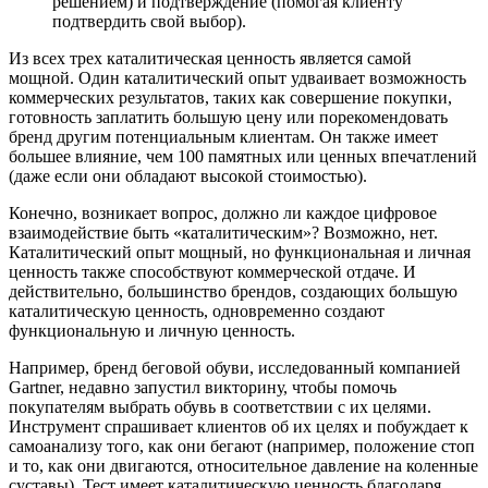
решением) и подтверждение (помогая клиенту
подтвердить свой выбор).
Из всех трех каталитическая ценность является самой
мощной. Один каталитический опыт удваивает возможность
коммерческих результатов, таких как совершение покупки,
готовность заплатить большую цену или порекомендовать
бренд другим потенциальным клиентам. Он также имеет
большее влияние, чем 100 памятных или ценных впечатлений
(даже если они обладают высокой стоимостью).
Конечно, возникает вопрос, должно ли каждое цифровое
взаимодействие быть «каталитическим»? Возможно, нет.
Каталитический опыт мощный, но функциональная и личная
ценность также способствуют коммерческой отдаче. И
действительно, большинство брендов, создающих большую
каталитическую ценность, одновременно создают
функциональную и личную ценность.
Например, бренд беговой обуви, исследованный компанией
Gartner, недавно запустил викторину, чтобы помочь
покупателям выбрать обувь в соответствии с их целями.
Инструмент спрашивает клиентов об их целях и побуждает к
самоанализу того, как они бегают (например, положение стоп
и то, как они двигаются, относительное давление на коленные
суставы). Тест имеет каталитическую ценность благодаря