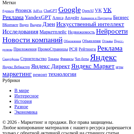
Метки
Google
VK
#поиск
VK
ChatGPT
OpenAI
#деньги
AdFox
Реклама
YandexGPT
Бизнес
Апдейт
Алиса
Ашманов и Партнеры
Искусственный интеллект
Дзен
ВКонтакте
Видео
Выдача
Нейросети
Исследования
Маркетплейс
Недвижимость
Новости компаний
Объявления
Обновления
Отзывы
Пресс-
Реклама
РСЯ
Приложения
ПромоСтраницы
Рейтинги
релизы
Яндекс
Строительство
Товары
Финансы
Чат-боты
Смартфоны
Яндекс Маркет
Яндекс Директ
Яндекс.Вебмастер
игры
маркетинг
технологии
ремонт
Рубрики
В мире
Интересное
История
Разное
Экономика
© 2026 - Маркетинг и продажи. Все права защищены.
Любое копирование материалов с нашего ресурса разрешается
только с обратной активной ссылкой на страницу статьи.