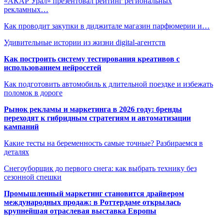
«АКАР Урал» презентовал рейтинг региональных
рекламных…
Как проводит закупки в диджитале магазин парфюмерии и…
Удивительные истории из жизни digital-агентств
Как построить систему тестирования креативов с
использованием нейросетей
Как подготовить автомобиль к длительной поездке и избежать
поломок в дороге
Рынок рекламы и маркетинга в 2026 году: бренды
переходят к гибридным стратегиям и автоматизации
кампаний
Какие тесты на беременность самые точные? Разбираемся в
деталях
Снегоуборщик до первого снега: как выбрать технику без
сезонной спешки
Промышленный маркетинг становится драйвером
международных продаж: в Роттердаме открылась
крупнейшая отраслевая выставка Европы