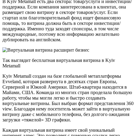
В Kyiv Metamall есть два сектора: товар/услуги и инвестиции/
поддержка. Если компания заинтересована в клиентах, она
размещает свою витрину в секторе товаров/услуг. Если
стартап или благотворительный фонд ищет финансовую
помощь, то витрина должна быть в секторе инвестиции/
поддержка. Именно туда заходят спонсоры, в том числе
международные, поэтому всю информацию желательно
дублировать на английском.
Так выглядит бесплатная виртуальная витрина в Kyiv
Metamall
Kyiv Metamall создан на базе глобальной метаплатформы
Evveland, которая развернута в десятках стран Европы,
Серверной и Южной Америки. Штаб-квартира находится в
Майами, США. Команда из многих стран проделала большую
работу, чтобы мы могли легко и быстро создавать
виртуальные витрины. Был выбран формат представления 360
view. Благодаря нему посетитель может зайти в виртуальную
витрину даже с мобильного телефона, без долгого ожидания
загрузки «тяжелой» 3D графики.
Каждая виртуальная витрина имеет свой уникальный
интернет-адрес. Это позволяет с помощью ссылки легко