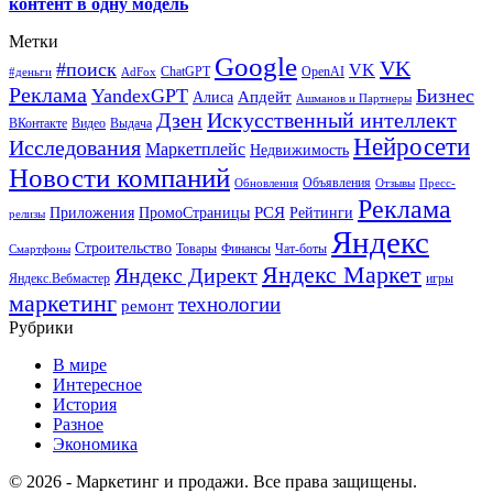
контент в одну модель
Метки
Google
VK
#поиск
VK
ChatGPT
OpenAI
#деньги
AdFox
Реклама
YandexGPT
Бизнес
Апдейт
Алиса
Ашманов и Партнеры
Искусственный интеллект
Дзен
ВКонтакте
Видео
Выдача
Нейросети
Исследования
Маркетплейс
Недвижимость
Новости компаний
Объявления
Обновления
Отзывы
Пресс-
Реклама
РСЯ
Приложения
ПромоСтраницы
Рейтинги
релизы
Яндекс
Строительство
Товары
Финансы
Чат-боты
Смартфоны
Яндекс Маркет
Яндекс Директ
Яндекс.Вебмастер
игры
маркетинг
технологии
ремонт
Рубрики
В мире
Интересное
История
Разное
Экономика
© 2026 - Маркетинг и продажи. Все права защищены.