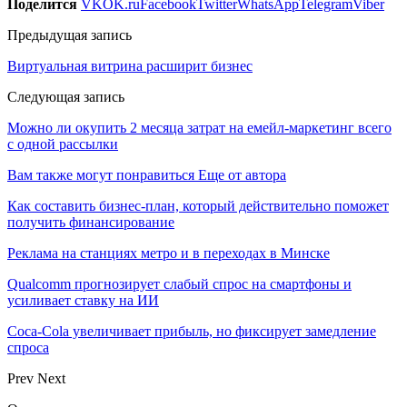
Поделится
VK
OK.ru
Facebook
Twitter
WhatsApp
Telegram
Viber
Предыдущая запись
Виртуальная витрина расширит бизнес
Следующая запись
Можно ли окупить 2 месяца затрат на емейл-маркетинг всего
с одной рассылки
Вам также могут понравиться
Еще от автора
Как составить бизнес-план, который действительно поможет
получить финансирование
Реклама на станциях метро и в переходах в Минске
Qualcomm прогнозирует слабый спрос на смартфоны и
усиливает ставку на ИИ
Coca-Cola увеличивает прибыль, но фиксирует замедление
спроса
Prev
Next