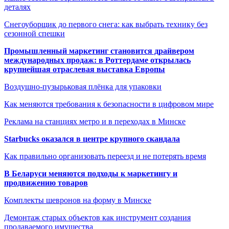
деталях
Снегоуборщик до первого снега: как выбрать технику без
сезонной спешки
Промышленный маркетинг становится драйвером
международных продаж: в Роттердаме открылась
крупнейшая отраслевая выставка Европы
Воздушно-пузырьковая плёнка для упаковки
Как меняются требования к безопасности в цифровом мире
Реклама на станциях метро и в переходах в Минске
Starbucks оказался в центре крупного скандала
Как правильно организовать переезд и не потерять время
В Беларуси меняются подходы к маркетингу и
продвижению товаров
Комплекты шевронов на форму в Минске
Демонтаж старых объектов как инструмент создания
продаваемого имущества