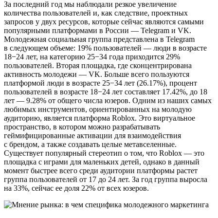
За последний год мы наблюдали резкое увеличение
количества пользователей и, как следствие, проектных
запросов у двух ресурсов, которые сейчас являются самыми
популярными платформами в России — Telegram и VK.
Молодежная социальная группа представлена в Telegram
в следующем объеме: 19% пользователей — люди в возрасте
18−24 лет, на категорию 25−34 года приходится 29%
пользователей. Вторая площадка, где сконцентрирована
активность молодежи — VK. Больше всего пользуются
платформой люди в возрасте 25−34 лет (26.17%), процент
пользователей в возрасте 18−24 лет составляет 17.42%, до 18
лет — 9.28% от общего числа юзеров. Одним из наших самых
любимых инструментов, ориентированных на молодую
аудиторию, является платформа Roblox. Это виртуальное
пространство, в котором можно разрабатывать
геймифицированные активации для взаимодействия
с брендом, а также создавать целые метавселенные.
Существует популярный стереотип о том, что Roblox — это
площадка с играми для маленьких детей, однако в данный
момент быстрее всего среди аудитории платформы растет
группа пользователей от 17 до 24 лет. За год группа выросла
на 33%, сейчас ее доля 22% от всех юзеров.