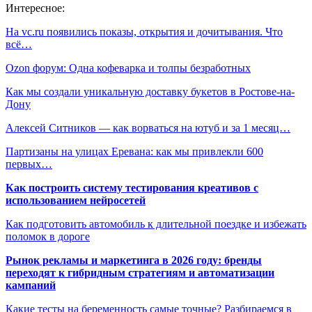
Интересное:
На vc.ru появились показы, открытия и дочитывания. Что
всё…
Ozon форум: Одна кофеварка и толпы безработных
Как мы создали уникальную доставку букетов в Ростове-на-
Дону
Алексей Ситников — как ворваться на ютуб и за 1 месяц…
Партизаны на улицах Еревана: как мы привлекли 600
первых…
Как построить систему тестирования креативов с
использованием нейросетей
Как подготовить автомобиль к длительной поездке и избежать
поломок в дороге
Рынок рекламы и маркетинга в 2026 году: бренды
переходят к гибридным стратегиям и автоматизации
кампаний
Какие тесты на беременность самые точные? Разбираемся в