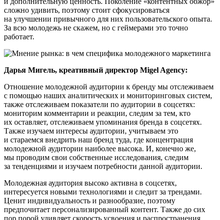
и дополнительную ценность. Поколение «контентных обжор»
сложно удивить, поэтому стоит сфокусироваться
на улучшении привычного для них пользовательского опыта.
За всю молодежь не скажем, но с геймерами это точно
работает.
Дарья Мигель, креативный директор Migel Agency:
Отношение молодежной аудитории к бренду мы отслеживаем
с помощью наших аналитических и мониторинговых систем,
также отслеживаем показатели по аудитории в соцсетях:
мониторим комментарии и реакции, следим за тем, кто
их оставляет, отслеживаем упоминания бренда в соцсетях.
Также изучаем интересы аудитории, учитываем это
и стараемся внедрить наш бренд туда, где концентрация
молодежной аудитории наиболее высока. И, конечно же,
мы проводим свои собственные исследования, следим
за тенденциями и изучаем потребности данной аудитории.
Молодежная аудитория высоко активна в соцсетях,
интересуется новыми технологиями и следит за трендами.
Ценит индивидуальность и разнообразие, поэтому
предпочитает персонализированный контент. Также до сих
пор порой удивляет скорость усвоения и распространения