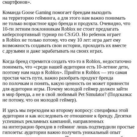
смартфонов».
Команда Goose Gaming помогает брендам выходить
на территорию гейминга, а для этого нам важно понимать
не только возрастное ядро бренда и продукта. Очевидно, что
10-ти летним поклонникам Roblox не стоит предлагать
киберспортивный турнир по CS:GO. Но ребенок играет
в Roblox не только потому, что ему 10 лет: игра дает ему
возможность создавать свои истории, проходить их вместе
с друзьями и даже зарабатывать на своих играх.
Когда бренд стремится создать что-то в Roblox, недостаточно
понимать, что «среди нашей аудитории есть 10-летние дети,
поэтому нам надо в Roblox». Прийти в Roblox — это самая
простая часть пути, важно разобрать продукт бренда
по полочкам и понять, какую ценность он может привнести
для аудитории игры. Почему молодой геймер должен зайти
в мир бренда, а не в свой любимый Pet Simulator? (Подсказка:
не потому, что он молодой геймер).
И здесь мы переходим ко второму вопросу: специфика этой
аудитории и как исследовать ее отношение к бренду. Десятки
успешных рекламных кампаний, направленных
на интеграцию брендов в гейминг лишь подтвердили простые
гипозеты: аудитории важно получить уникальный опыт