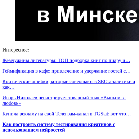
Интересное:
Жемчужины литературы: ТОП подборка книг по пиару и…
Геймификация в кафе: привлечение и удержание гостей с…
Критические ошибки, которые совершают в SEO-аналитике и
как…
Игорь Николаев регистрирует товарный знак «Выпьем за
любовь»
Купила рекламу на свой Телеграм-канал в ТGStat: вот что…
Как построить систему тестирования креативов с
использованием нейросетей