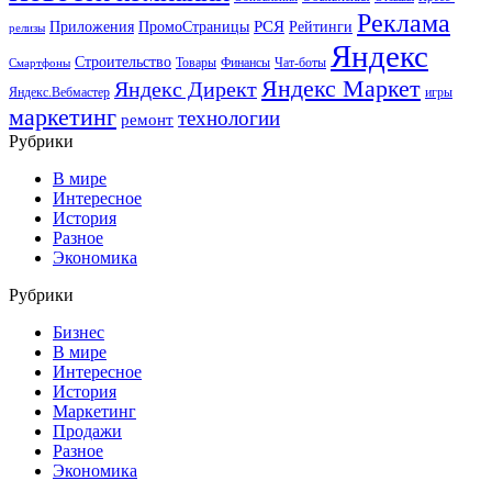
Реклама
РСЯ
Приложения
ПромоСтраницы
Рейтинги
релизы
Яндекс
Строительство
Товары
Финансы
Чат-боты
Смартфоны
Яндекс Маркет
Яндекс Директ
Яндекс.Вебмастер
игры
маркетинг
технологии
ремонт
Рубрики
В мире
Интересное
История
Разное
Экономика
Рубрики
Бизнес
В мире
Интересное
История
Маркетинг
Продажи
Разное
Экономика