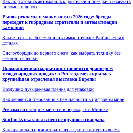
Как подготовить автомобиль к длительной поездке и избежать
поломок в дороге
Рынок рекламы и маркетинга в 2026 году: бренды
переходят к гибридным стратегиям и автоматизации
кампаний
Какие тесты на беременность самые точные? Разбираемся в
деталях
Снегоуборщик до первого снега: как выбрать технику без
сезонной спешки
Промышленный маркетинг становится драйвером
международных продаж: в Роттердаме открылась
крупнейшая отраслевая выставка Европы
Воздушно-пузырьковая плёнка для упаковки
Как меняются требования к безопасности в цифровом мире
Реклама на станциях метро и в переходах в Минске
Starbucks оказался в центре крупного скандала
Как правильно организовать переезд и не потерять время