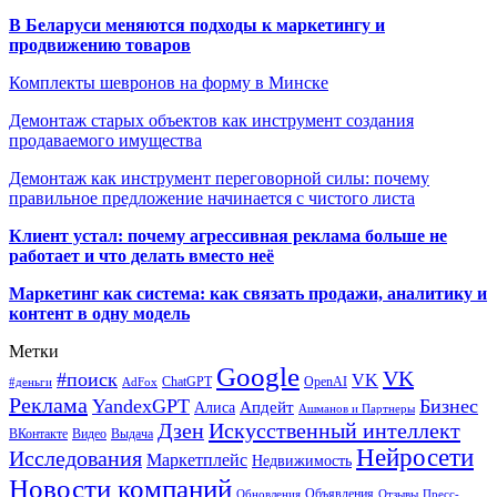
В Беларуси меняются подходы к маркетингу и
продвижению товаров
Комплекты шевронов на форму в Минске
Демонтаж старых объектов как инструмент создания
продаваемого имущества
Демонтаж как инструмент переговорной силы: почему
правильное предложение начинается с чистого листа
Клиент устал: почему агрессивная реклама больше не
работает и что делать вместо неё
Маркетинг как система: как связать продажи, аналитику и
контент в одну модель
Метки
Google
VK
#поиск
VK
ChatGPT
OpenAI
#деньги
AdFox
Реклама
YandexGPT
Бизнес
Апдейт
Алиса
Ашманов и Партнеры
Искусственный интеллект
Дзен
ВКонтакте
Видео
Выдача
Нейросети
Исследования
Маркетплейс
Недвижимость
Новости компаний
Объявления
Обновления
Отзывы
Пресс-