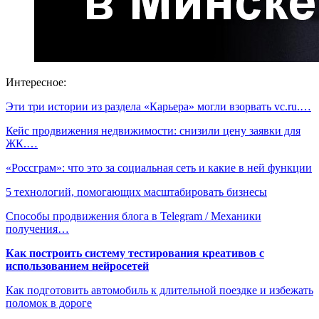
Интересное:
Эти три истории из раздела «Карьера» могли взорвать vc.ru.…
Кейс продвижения недвижимости: снизили цену заявки для
ЖК.…
«Россграм»: что это за социальная сеть и какие в ней функции
5 технологий, помогающих масштабировать бизнесы
Способы продвижения блога в Telegram / Механики
получения…
Как построить систему тестирования креативов с
использованием нейросетей
Как подготовить автомобиль к длительной поездке и избежать
поломок в дороге