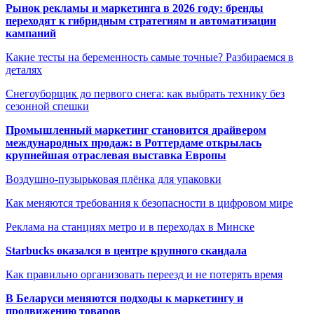
Рынок рекламы и маркетинга в 2026 году: бренды
переходят к гибридным стратегиям и автоматизации
кампаний
Какие тесты на беременность самые точные? Разбираемся в
деталях
Снегоуборщик до первого снега: как выбрать технику без
сезонной спешки
Промышленный маркетинг становится драйвером
международных продаж: в Роттердаме открылась
крупнейшая отраслевая выставка Европы
Воздушно-пузырьковая плёнка для упаковки
Как меняются требования к безопасности в цифровом мире
Реклама на станциях метро и в переходах в Минске
Starbucks оказался в центре крупного скандала
Как правильно организовать переезд и не потерять время
В Беларуси меняются подходы к маркетингу и
продвижению товаров