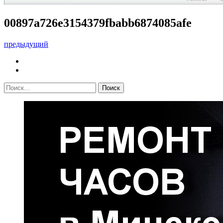
00897a726e3154379fbabb6874085afe
предыдущий