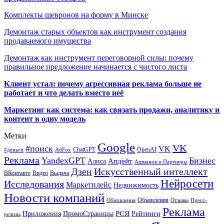
Комплекты шевронов на форму в Минске
Демонтаж старых объектов как инструмент создания
продаваемого имущества
Демонтаж как инструмент переговорной силы: почему
правильное предложение начинается с чистого листа
Клиент устал: почему агрессивная реклама больше не
работает и что делать вместо неё
Маркетинг как система: как связать продажи, аналитику и
контент в одну модель
Метки
Google
VK
#поиск
VK
ChatGPT
OpenAI
#деньги
AdFox
Реклама
YandexGPT
Бизнес
Апдейт
Алиса
Ашманов и Партнеры
Искусственный интеллект
Дзен
ВКонтакте
Видео
Выдача
Нейросети
Исследования
Маркетплейс
Недвижимость
Новости компаний
Объявления
Обновления
Отзывы
Пресс-
Реклама
РСЯ
Приложения
ПромоСтраницы
Рейтинги
релизы