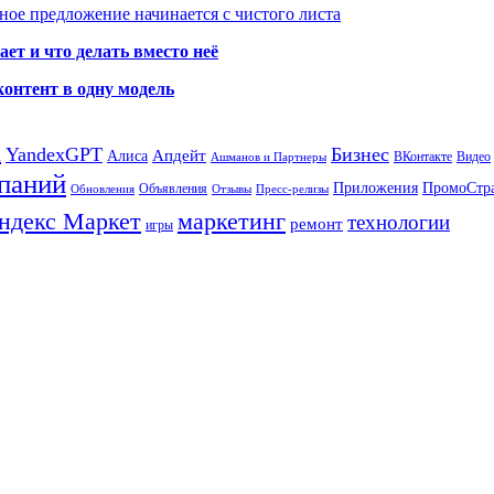
ое предложение начинается с чистого листа
ет и что делать вместо неё
контент в одну модель
а
YandexGPT
Бизнес
Апдейт
Алиса
ВКонтакте
Видео
Ашманов и Партнеры
паний
Приложения
ПромоСтр
Объявления
Обновления
Отзывы
Пресс-релизы
ндекс Маркет
маркетинг
технологии
ремонт
игры