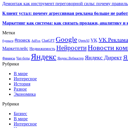
Демонтаж как инструмент переговорной силы: почему правильн
Клиент устал: почему агрессивная реклама больше не работа
Маркетинг как система: как связать продажи, аналитику и 
Метки
Google
VK Реклам
#поиск
VK
ChatGPT
OpenAI
#деньги
AdFox
Новости ком
Нейросети
Маркетплейс
Недвижимость
Яндекс
Я
Яндекс Директ
Финансы
Чат-боты
Яндекс.Вебмастер
Рубрики
В мире
Интересное
История
Разное
Экономика
Рубрики
Бизнес
В мире
Интересное