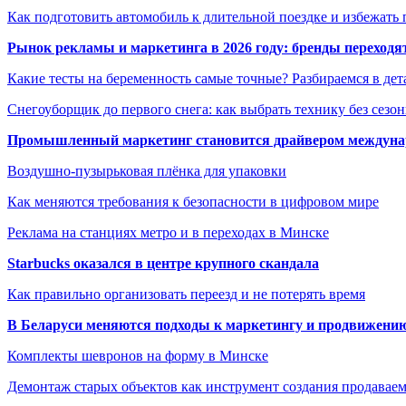
Как подготовить автомобиль к длительной поездке и избежать 
Рынок рекламы и маркетинга в 2026 году: бренды переход
Какие тесты на беременность самые точные? Разбираемся в дет
Снегоуборщик до первого снега: как выбрать технику без сезо
Промышленный маркетинг становится драйвером междунар
Воздушно-пузырьковая плёнка для упаковки
Как меняются требования к безопасности в цифровом мире
Реклама на станциях метро и в переходах в Минске
Starbucks оказался в центре крупного скандала
Как правильно организовать переезд и не потерять время
В Беларуси меняются подходы к маркетингу и продвижени
Комплекты шевронов на форму в Минске
Демонтаж старых объектов как инструмент создания продавае