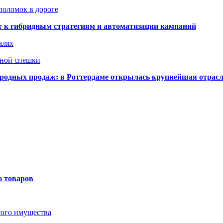
поломок в дороге
ят к гибридным стратегиям и автоматизации кампаний
алях
нной спешки
одных продаж: в Роттердаме открылась крупнейшая отрас
ю товаров
мого имущества