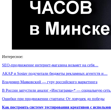
Интересное:
SEO-продвижение интернет-магазина возьмет на себя…
АКАР и Sostav подсчитали бюджеты рекламных агентств и…
Владимир Маяковский — гуру российского маркетинга
В России запустили аналог «Инстаграма»* — социальную сет
Ошибки при продвижении стартапа: От ловушек до победы
Как построить систему тестирования креативов с использо