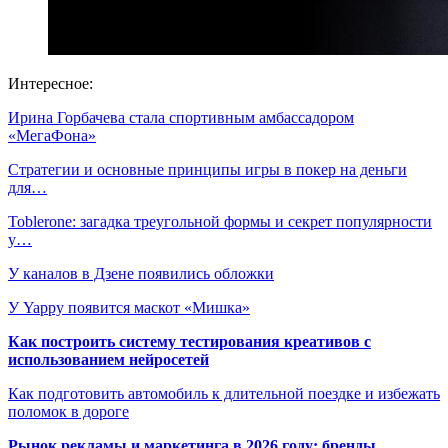
Интересное:
Ирина Горбачева стала спортивным амбассадором
«МегаФона»
Стратегии и основные принципы игры в покер на деньги
для…
Toblerone: загадка треугольной формы и секрет популярности
у…
У каналов в Дзене появились обложки
У Yappy появится маскот «Мишка»
Как построить систему тестирования креативов с
использованием нейросетей
Как подготовить автомобиль к длительной поездке и избежать
поломок в дороге
Рынок рекламы и маркетинга в 2026 году: бренды