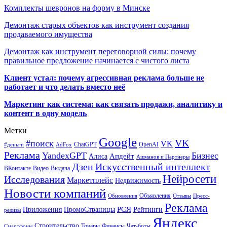
Комплекты шевронов на форму в Минске
Демонтаж старых объектов как инструмент создания
продаваемого имущества
Демонтаж как инструмент переговорной силы: почему
правильное предложение начинается с чистого листа
Клиент устал: почему агрессивная реклама больше не
работает и что делать вместо неё
Маркетинг как система: как связать продажи, аналитику и
контент в одну модель
Метки
Google
VK
#поиск
VK
ChatGPT
OpenAI
#деньги
AdFox
Реклама
YandexGPT
Бизнес
Апдейт
Алиса
Ашманов и Партнеры
Искусственный интеллект
Дзен
ВКонтакте
Видео
Выдача
Нейросети
Исследования
Маркетплейс
Недвижимость
Новости компаний
Объявления
Обновления
Отзывы
Пресс-
Реклама
РСЯ
Приложения
ПромоСтраницы
Рейтинги
релизы
Яндекс
Строительство
Товары
Финансы
Чат-боты
Смартфоны