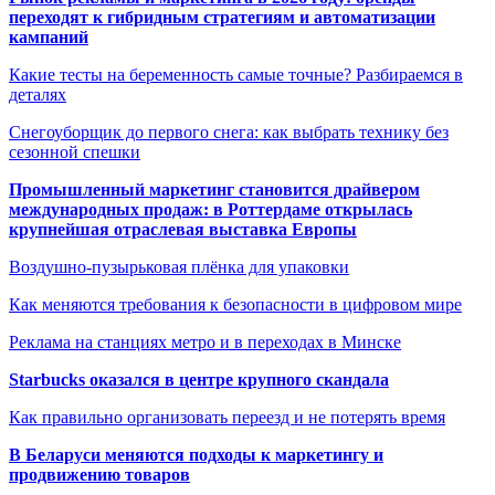
переходят к гибридным стратегиям и автоматизации
кампаний
Какие тесты на беременность самые точные? Разбираемся в
деталях
Снегоуборщик до первого снега: как выбрать технику без
сезонной спешки
Промышленный маркетинг становится драйвером
международных продаж: в Роттердаме открылась
крупнейшая отраслевая выставка Европы
Воздушно-пузырьковая плёнка для упаковки
Как меняются требования к безопасности в цифровом мире
Реклама на станциях метро и в переходах в Минске
Starbucks оказался в центре крупного скандала
Как правильно организовать переезд и не потерять время
В Беларуси меняются подходы к маркетингу и
продвижению товаров