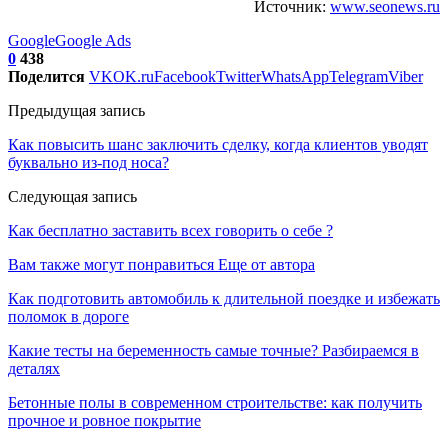
Источник:
www.seonews.ru
Google
Google Ads
0
438
Поделится
VK
OK.ru
Facebook
Twitter
WhatsApp
Telegram
Viber
Предыдущая запись
Как повысить шанс заключить сделку, когда клиентов уводят
буквально из-под носа?
Следующая запись
Как бесплатно заставить всех говорить о себе ?
Вам также могут понравиться
Еще от автора
Как подготовить автомобиль к длительной поездке и избежать
поломок в дороге
Какие тесты на беременность самые точные? Разбираемся в
деталях
Бетонные полы в современном строительстве: как получить
прочное и ровное покрытие