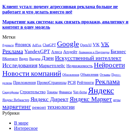
Клиент устал: почему агрессивная реклама больше не
работает и что делать вместо неё
Маркетинг как система: как связать продажи, аналитику и
контент в одну модель
Метки
Google
VK
#поиск
VK
ChatGPT
OpenAI
#деньги
AdFox
Реклама
YandexGPT
Бизнес
Апдейт
Алиса
Ашманов и Партнеры
Искусственный интеллект
Дзен
ВКонтакте
Видео
Выдача
Нейросети
Исследования
Маркетплейс
Недвижимость
Новости компаний
Объявления
Обновления
Отзывы
Пресс-
Реклама
РСЯ
Приложения
ПромоСтраницы
Рейтинги
релизы
Яндекс
Строительство
Товары
Финансы
Чат-боты
Смартфоны
Яндекс Маркет
Яндекс Директ
Яндекс.Вебмастер
игры
маркетинг
технологии
ремонт
Рубрики
В мире
Интересное