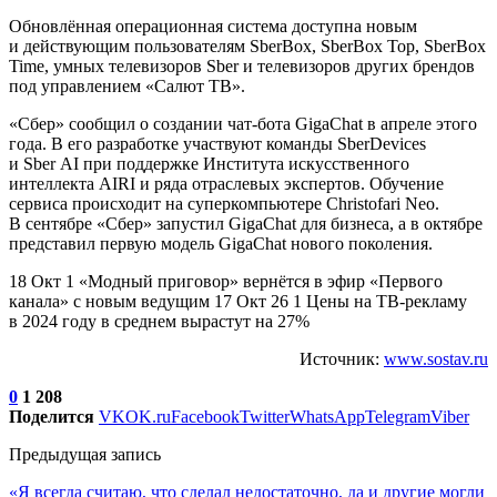
Обновлённая операционная система доступна новым
и действующим пользователям SberBox, SberBox Top, SberBox
Time, умных телевизоров Sber и телевизоров других брендов
под управлением «Салют ТВ».
«Сбер» сообщил о создании чат-бота GigaChat в апреле этого
года. В его разработке участвуют команды SberDevices
и Sber AI при поддержке Института искусственного
интеллекта AIRI и ряда отраслевых экспертов. Обучение
сервиса происходит на суперкомпьютере Christofari Neo.
В сентябре «Сбер» запустил GigaChat для бизнеса, а в октябре
представил первую модель GigaChat нового поколения.
18 Окт 1 «Модный приговор» вернётся в эфир «Первого
канала» с новым ведущим 17 Окт 26 1 Цены на ТВ-рекламу
в 2024 году в среднем вырастут на 27%
Источник:
www.sostav.ru
0
1 208
Поделится
VK
OK.ru
Facebook
Twitter
WhatsApp
Telegram
Viber
Предыдущая запись
«Я всегда считаю, что сделал недостаточно, да и другие могли