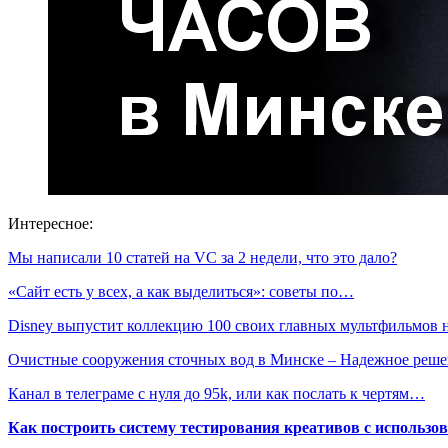
Интересное:
Мы написали 10 статей на VC за 2 недели, что это дало?
«Сайт есть у всех, а как выделиться»: советы по…
Disney выпустит коллекцию 100 своих главных мультфильмов
Очистные сооружения сточных вод в Минске – Надежное реш
Канал в телеграме с нуля до 95k, или как послать к чертям…
Как построить систему тестирования креативов с использо