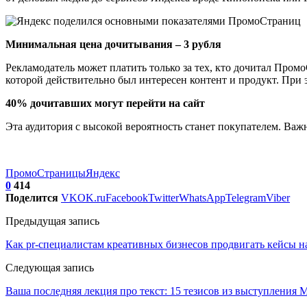
Минимальная цена дочитывания – 3 рубля
Рекламодатель может платить только за тех, кто дочитал Промо
которой действительно был интересен контент и продукт. При 
40% дочитавших могут перейти на сайт
Эта аудитория с высокой вероятность станет покупателем. Важ
ПромоСтраницы
Яндекс
0
414
Поделится
VK
OK.ru
Facebook
Twitter
WhatsApp
Telegram
Viber
Предыдущая запись
Как pr-специалистам креативных бизнесов продвигать кейсы
Следующая запись
Ваша последняя лекция про текст: 15 тезисов из выступления 