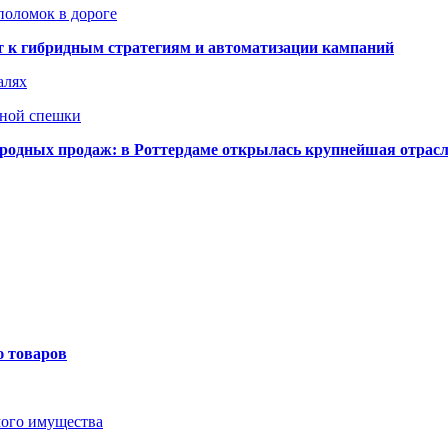
поломок в дороге
ят к гибридным стратегиям и автоматизации кампаний
алях
нной спешки
одных продаж: в Роттердаме открылась крупнейшая отрас
ю товаров
мого имущества