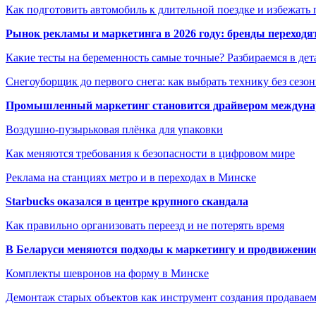
Как подготовить автомобиль к длительной поездке и избежать 
Рынок рекламы и маркетинга в 2026 году: бренды переход
Какие тесты на беременность самые точные? Разбираемся в дет
Снегоуборщик до первого снега: как выбрать технику без сезо
Промышленный маркетинг становится драйвером междунар
Воздушно-пузырьковая плёнка для упаковки
Как меняются требования к безопасности в цифровом мире
Реклама на станциях метро и в переходах в Минске
Starbucks оказался в центре крупного скандала
Как правильно организовать переезд и не потерять время
В Беларуси меняются подходы к маркетингу и продвижени
Комплекты шевронов на форму в Минске
Демонтаж старых объектов как инструмент создания продавае