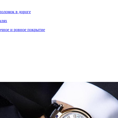
поломок в дороге
алях
очное и ровное покрытие