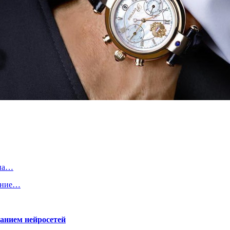
 на…
ение…
ванием нейросетей