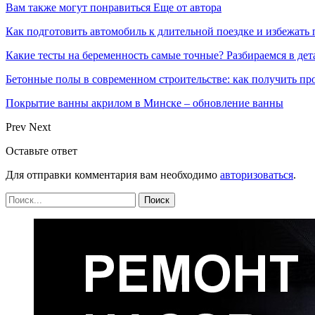
Вам также могут понравиться
Еще от автора
Как подготовить автомобиль к длительной поездке и избежать 
Какие тесты на беременность самые точные? Разбираемся в дет
Бетонные полы в современном строительстве: как получить пр
Покрытие ванны акрилом в Минске – обновление ванны
Prev
Next
Оставьте ответ
Для отправки комментария вам необходимо
авторизоваться
.