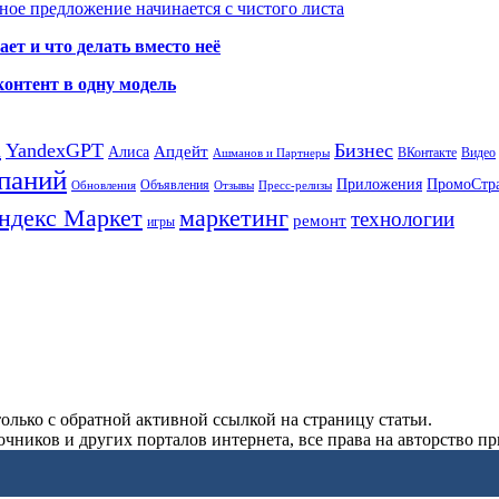
ое предложение начинается с чистого листа
ет и что делать вместо неё
контент в одну модель
а
YandexGPT
Бизнес
Апдейт
Алиса
ВКонтакте
Видео
Ашманов и Партнеры
паний
Приложения
ПромоСтр
Объявления
Обновления
Отзывы
Пресс-релизы
ндекс Маркет
маркетинг
технологии
ремонт
игры
олько с обратной активной ссылкой на страницу статьи.
чников и других порталов интернета, все права на авторство п