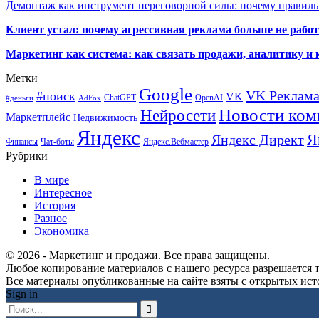
Демонтаж как инструмент переговорной силы: почему правильн
Клиент устал: почему агрессивная реклама больше не работа
Маркетинг как система: как связать продажи, аналитику и 
Метки
Google
VK Реклам
#поиск
VK
ChatGPT
OpenAI
#деньги
AdFox
Новости ком
Нейросети
Маркетплейс
Недвижимость
Яндекс
Я
Яндекс Директ
Финансы
Чат-боты
Яндекс.Вебмастер
Рубрики
В мире
Интересное
История
Разное
Экономика
© 2026 - Маркетинг и продажи. Все права защищены.
Любое копирование материалов с нашего ресурса разрешается т
Все материалы опубликованные на сайте взяты с открытых исто
Sign in