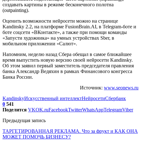
создавать картины в режиме бесконечного полотна
(outpainting).
Оценить возможности нейросети можно на странице
Kandinsky 2.2, на платформе FusionBrain.AI, в Telegram-боте и
боте соцсети «ВКонтакте», а также при помощи команды
«Запусти художника» на умных устройствах Sber, в
мобильном приложении «Салют».
Напомним, неделю назад Сбера обещал в самое ближайшее
время выпустить новую версию своей нейросети Kandinsky.
Об этом заявил первый заместитель председателя правления
банка Александр Ведяхин в рамках Финансового конгресса
Банка России.
Источник:
www.seonews.ru
Kandinsky
Искусственный интеллект
Нейросети
Сбербанк
0
541
Поделится
VK
OK.ru
Facebook
Twitter
WhatsApp
Telegram
Viber
Предыдущая запись
ТАРГЕТИРОВАННАЯ РЕКЛАМА. Что за фрукт и КАК ОНА
МОЖЕТ ПОМОЧЬ БИЗНЕСУ?