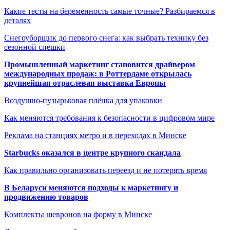
Какие тесты на беременность самые точные? Разбираемся в
деталях
Снегоуборщик до первого снега: как выбрать технику без
сезонной спешки
Промышленный маркетинг становится драйвером
международных продаж: в Роттердаме открылась
крупнейшая отраслевая выставка Европы
Воздушно-пузырьковая плёнка для упаковки
Как меняются требования к безопасности в цифровом мире
Реклама на станциях метро и в переходах в Минске
Starbucks оказался в центре крупного скандала
Как правильно организовать переезд и не потерять время
В Беларуси меняются подходы к маркетингу и
продвижению товаров
Комплекты шевронов на форму в Минске