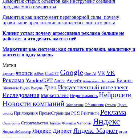
Демонтаж старых объектов как инструмент создания
продаваемого имущества
Демонтаж как инструмент переговорной силы: почему
правильное предложение начинается с чистого листа
Клиент устал: почему агрессивная реклама больше не
работает и что делать вместо неё
Маркетинг как система: как связать продажи, аналитику и
контент в одну модель
Метки
Google
VK
#поиск
VK
ChatGPT
OpenAI
#деньги
AdFox
Реклама
YandexGPT
Бизнес
Апдейт
Алиса
Ашманов и Партнеры
Искусственный интеллект
Дзен
ВКонтакте
Видео
Выдача
Нейросети
Исследования
Маркетплейс
Недвижимость
Новости компаний
Объявления
Обновления
Отзывы
Пресс-
Реклама
РСЯ
Приложения
ПромоСтраницы
Рейтинги
релизы
Яндекс
Строительство
Товары
Финансы
Чат-боты
Смартфоны
Яндекс Маркет
Яндекс Директ
Яндекс.Вебмастер
игры