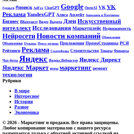
Google
VK
#поиск
VK
ChatGPT
OpenAI
#деньги
AdFox
Реклама
YandexGPT
Апдейт
Алиса
Ашманов и Партнеры
Искусственный
Дзен
Бизнес
ВКонтакте
Видео
Выдача
интеллект
Исследования
Маркетплейс
Недвижимость
Новости компаний
Нейросети
Обновления
РСЯ
Приложения
ПромоСтраницы
Объявления
Отзывы
Пресс-релизы
Реклама
Рейтинги
Строительство
Товары
Финансы
Смартфоны
Яндекс
Яндекс Директ
Чат-боты
Яндекс.Вебмастер
Яндекс Маркет
маркетинг
ремонт
игры
технологии
Рубрики
В мире
Интересное
История
Разное
Экономика
© 2026 - Маркетинг и продажи. Все права защищены.
Любое копирование материалов с нашего ресурса
разрешается только с обратной активной ссылкой на