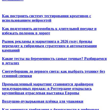
Как построить систему тестирования креативов с
использованием нейросетей
Как подготовить автомобиль к длительной поездке и
избежать поломок в дороге
Рынок рекламы и маркетинга в 2026 году: бренды
переходят к гибридным стратегиям и автоматизации
кампаний
Какие тесты на беременность самые точные? Разбираемся
в деталях
Снегоуборщик до первого снега: как выбрать технику без
сезонной спешки
Промышленный маркетинг становится драйвером
международных продаж: в Роттердаме открылась
крупнейшая отраслевая выставка Европы
Воздушно-пузырьковая плёнка для упаковки
Как меняются требования к безопасности в цифровом