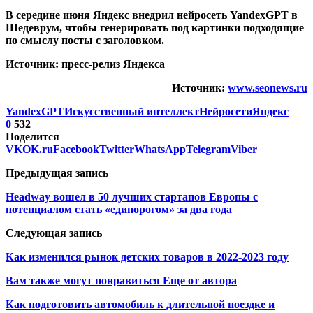
В середине июня Яндекс внедрил нейросеть YandexGPT в
Шедеврум, чтобы генерировать под картинки подходящие
по смыслу посты с заголовком.
Источник: пресс-релиз Яндекса
Источник:
www.seonews.ru
YandexGPT
Искусственный интеллект
Нейросети
Яндекс
0
532
Поделится
VK
OK.ru
Facebook
Twitter
WhatsApp
Telegram
Viber
Предыдущая запись
Headway вошел в 50 лучших стартапов Европы с
потенциалом стать «единорогом» за два года
Следующая запись
Как изменился рынок детских товаров в 2022-2023 году
Вам также могут понравиться
Еще от автора
Как подготовить автомобиль к длительной поездке и