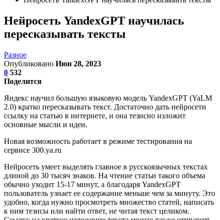
Нейросеть YandexGPT научилась
пересказывать тексты
Разное
Опубликовано
Июн 28, 2023
0
532
Поделится
Яндекс научил большую языковую модель YandexGPT (YaLM
2.0) кратко пересказывать текст. Достаточно дать нейросети
ссылку на статью в интернете, и она тезисно изложит
основные мысли и идеи.
Новая возможность работает в режиме тестирования на
сервисе 300.ya.ru
Нейросеть умеет выделять главное в русскоязычных текстах
длиной до 30 тысяч знаков. На чтение статьи такого объема
обычно уходит 15-17 минут, а благодаря YandexGPT
пользователь узнает ее содержание меньше чем за минуту. Это
удобно, когда нужно просмотреть множество статей, написать
к ним тезисы или найти ответ, не читая текст целиком.
Ссылку на краткое изложение текста можно также отправить