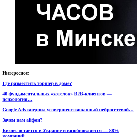
Интересное:
Где разместить торшер в доме?
40 фундаментальных «хотелок» B2B-клиентов —
психология…
Google Ads внедрил усовершенствованный нейросетевой…
Зачем вам айфон?
Бизнес остается в Украине и возобновляется — 88%
компаний…