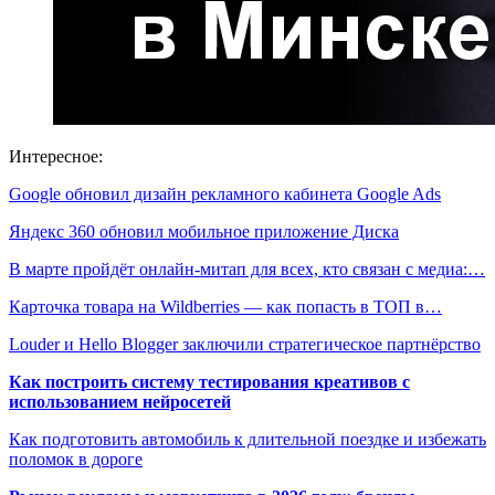
Интересное:
Google обновил дизайн рекламного кабинета Google Ads
Яндекс 360 обновил мобильное приложение Диска
В марте пройдёт онлайн-митап для всех, кто связан с медиа:…
Карточка товара на Wildberries — как попасть в ТОП в…
Louder и Hello Blogger заключили стратегическое партнёрство
Как построить систему тестирования креативов с
использованием нейросетей
Как подготовить автомобиль к длительной поездке и избежать
поломок в дороге