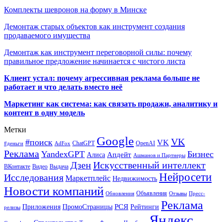
Комплекты шевронов на форму в Минске
Демонтаж старых объектов как инструмент создания
продаваемого имущества
Демонтаж как инструмент переговорной силы: почему
правильное предложение начинается с чистого листа
Клиент устал: почему агрессивная реклама больше не
работает и что делать вместо неё
Маркетинг как система: как связать продажи, аналитику и
контент в одну модель
Метки
Google
VK
#поиск
VK
ChatGPT
OpenAI
#деньги
AdFox
Реклама
YandexGPT
Бизнес
Апдейт
Алиса
Ашманов и Партнеры
Искусственный интеллект
Дзен
ВКонтакте
Видео
Выдача
Нейросети
Исследования
Маркетплейс
Недвижимость
Новости компаний
Объявления
Обновления
Отзывы
Пресс-
Реклама
РСЯ
Приложения
ПромоСтраницы
Рейтинги
релизы
Яндекс