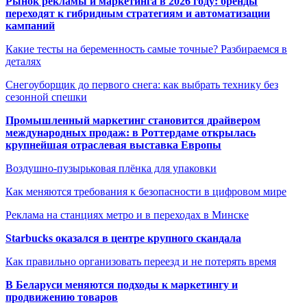
Рынок рекламы и маркетинга в 2026 году: бренды
переходят к гибридным стратегиям и автоматизации
кампаний
Какие тесты на беременность самые точные? Разбираемся в
деталях
Снегоуборщик до первого снега: как выбрать технику без
сезонной спешки
Промышленный маркетинг становится драйвером
международных продаж: в Роттердаме открылась
крупнейшая отраслевая выставка Европы
Воздушно-пузырьковая плёнка для упаковки
Как меняются требования к безопасности в цифровом мире
Реклама на станциях метро и в переходах в Минске
Starbucks оказался в центре крупного скандала
Как правильно организовать переезд и не потерять время
В Беларуси меняются подходы к маркетингу и
продвижению товаров