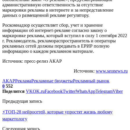
административную ответственность за отсутствие
маркировки рекламы в интернете и за непредставление
данных о размещенной рекламе регулятору.
Роскомнадзор осуществляет сбор, учет и хранение
информации об интернет-рекламе согласно закону о
маркировке рекламы, который вступил в силу 1 сентября 2022
г. Рекламодатель, рекламораспространитель и операторы
рекламных сетей должны передавать в ЕРИР полную
информацию о каждом рекламном материале.
Источник: пресс-релиз АКАР
Источник:
www.seonews.ru
АКАР
Реклама
Рекламные бюджеты
Рекламный рынок
0
552
Поделится
VK
OK.ru
Facebook
Twitter
WhatsApp
Telegram
Viber
Предыдущая запись
⚡ТОП-28 нейросетей, которые упростят жизнь любому
маркетологу
Следующая запись