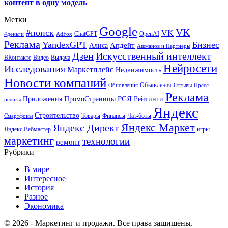
контент в одну модель
Метки
Google
VK
#поиск
VK
ChatGPT
OpenAI
#деньги
AdFox
Реклама
YandexGPT
Бизнес
Апдейт
Алиса
Ашманов и Партнеры
Искусственный интеллект
Дзен
ВКонтакте
Видео
Выдача
Нейросети
Исследования
Маркетплейс
Недвижимость
Новости компаний
Объявления
Обновления
Отзывы
Пресс-
Реклама
РСЯ
Приложения
ПромоСтраницы
Рейтинги
релизы
Яндекс
Строительство
Товары
Финансы
Чат-боты
Смартфоны
Яндекс Маркет
Яндекс Директ
Яндекс.Вебмастер
игры
маркетинг
технологии
ремонт
Рубрики
В мире
Интересное
История
Разное
Экономика
© 2026 - Маркетинг и продажи. Все права защищены.