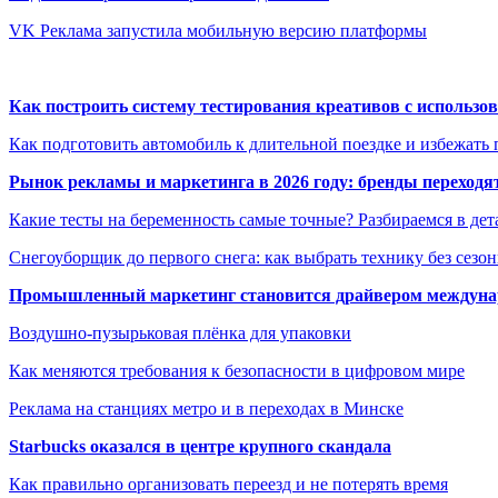
VK Реклама запустила мобильную версию платформы
Как построить систему тестирования креативов с использо
Как подготовить автомобиль к длительной поездке и избежать 
Рынок рекламы и маркетинга в 2026 году: бренды переход
Какие тесты на беременность самые точные? Разбираемся в дет
Снегоуборщик до первого снега: как выбрать технику без сезо
Промышленный маркетинг становится драйвером междунар
Воздушно-пузырьковая плёнка для упаковки
Как меняются требования к безопасности в цифровом мире
Реклама на станциях метро и в переходах в Минске
Starbucks оказался в центре крупного скандала
Как правильно организовать переезд и не потерять время