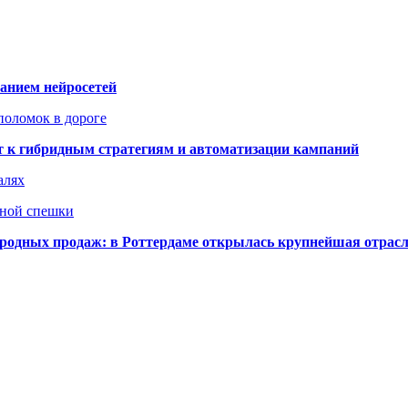
ванием нейросетей
поломок в дороге
ят к гибридным стратегиям и автоматизации кампаний
алях
нной спешки
одных продаж: в Роттердаме открылась крупнейшая отрас