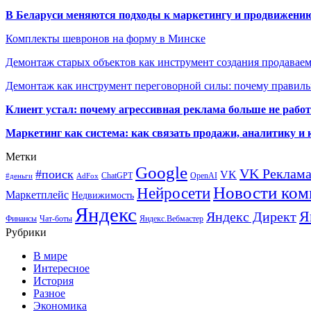
В Беларуси меняются подходы к маркетингу и продвижени
Комплекты шевронов на форму в Минске
Демонтаж старых объектов как инструмент создания продавае
Демонтаж как инструмент переговорной силы: почему правильн
Клиент устал: почему агрессивная реклама больше не работа
Маркетинг как система: как связать продажи, аналитику и 
Метки
Google
VK Реклам
#поиск
VK
ChatGPT
OpenAI
#деньги
AdFox
Новости ком
Нейросети
Маркетплейс
Недвижимость
Яндекс
Я
Яндекс Директ
Финансы
Чат-боты
Яндекс.Вебмастер
Рубрики
В мире
Интересное
История
Разное
Экономика