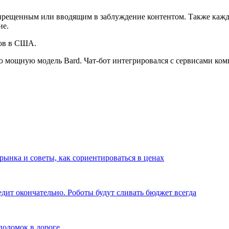
апрещенным или вводящим в заблуждение контентом. Также кажд
ие.
сов в США.
 мощную модель Bard. Чат-бот интегрировался с сервисами комп
рынка и советы, как сориентироваться в ценах
едит окончательно. Роботы будут сливать бюджет всегда
поломок в дороге