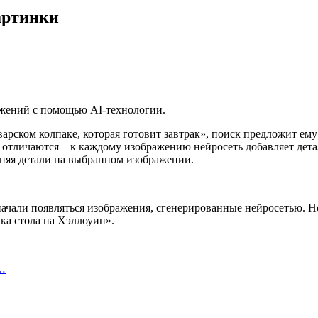
артинки
ажений с помощью AI-технологии.
оварском колпаке, которая готовит завтрак», поиск предложит ем
 отличаются – к каждому изображению нейросеть добавляет детал
еняя детали на выбранном изображении.
ачали появляться изображения, сгенерированные нейросетью. Но 
ка стола на Хэллоуин».
ь…