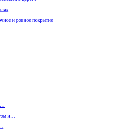
алях
очное и ровное покрытие
и…
етом и…
у…