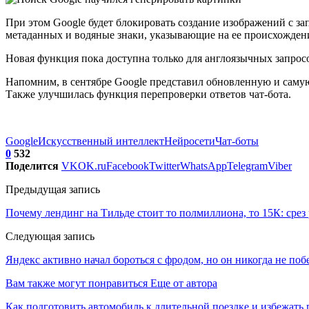
При этом Google будет блокировать создание изображений с з
метаданных и водяные знаки, указывающие на ее происхожден
Новая функция пока доступна только для англоязычных запро
Напомним, в сентябре Google представил обновленную и самую
Также улучшилась функция перепроверки ответов чат-бота.
Google
Искусственный интеллект
Нейросети
Чат-боты
0
532
Поделится
VK
OK.ru
Facebook
Twitter
WhatsApp
Telegram
Viber
Предыдущая запись
Почему лендинг на Тильде стоит то полмиллиона, то 15К: срез 
Следующая запись
Яндекс активно начал бороться с фродом, но он никогда не поб
Вам также могут понравиться
Еще от автора
Как подготовить автомобиль к длительной поездке и избежать 