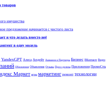
ю товаров
мого имущества
ое предложение начинается с чистого листа
ет и что делать вместо неё
контент в одну модель
а
YandexGPT
Бизнес
Апдейт
Алиса
ВКонтакте
Видео
Ашманов и Партнеры
паний
Приложения
ПромоСтр
Объявления
Обновления
Отзывы
Пресс-релизы
ндекс Маркет
маркетинг
технологии
ремонт
игры