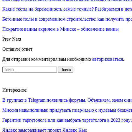
Какие тесты на беременность самые точные? Разбираемся в дет
Бетонные полы в современном строительстве: как получить пр
Покрытие ванны акрилом в Минске – обновление ванны
Prev
Next
Оставьте ответ
Для отправки комментария вам необходимо
авторизоваться
.
Интересное:
В группах в Telegram появились форумы. Объясняем, зачем он
Миссия невыполнима: придумать пиар-идею с нулевым бюдж
Гарантии таргетолога или как выбрать таргетолога в 2023 год
Яндекс замораживает проект Яндекс Кью