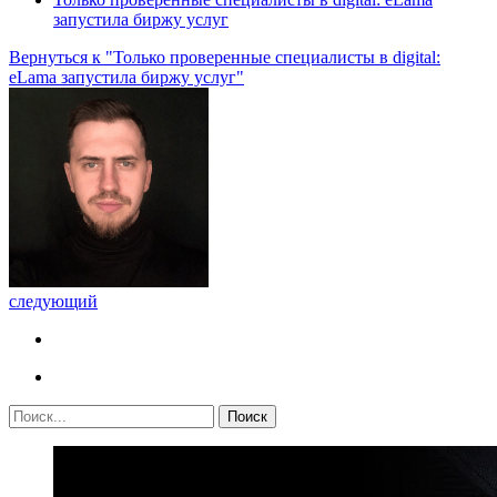
запустила биржу услуг
Вернуться к "Только проверенные специалисты в digital:
eLama запустила биржу услуг"
следующий