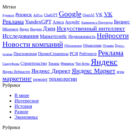
Метки
Google
VK
#поиск
VK
ChatGPT
OpenAI
#деньги
AdFox
Реклама
YandexGPT
Бизнес
Апдейт
Алиса
Ашманов и Партнеры
Искусственный интеллект
Дзен
ВКонтакте
Видео
Выдача
Нейросети
Исследования
Маркетплейс
Недвижимость
Новости компаний
Объявления
Обновления
Отзывы
Пресс-
Реклама
РСЯ
Приложения
ПромоСтраницы
Рейтинги
релизы
Яндекс
Строительство
Товары
Финансы
Чат-боты
Смартфоны
Яндекс Маркет
Яндекс Директ
Яндекс.Вебмастер
игры
маркетинг
технологии
ремонт
Рубрики
В мире
Интересное
История
Разное
Экономика
Рубрики