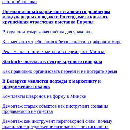
сезонной спешки
Промышленный маркетинг становится драйвером
международных продаж: в Роттердаме открылась
крупнейшая отраслевая выставка Европы
Воздушно-пузырьковая плёнка для упаковки
Как меняются требования к безопасности в цифровом мире
Реклама на станциях метро и в переходах в Минске
Starbucks оказался в центре крупного скандала
Как правильно организовать переезд и не потерять время
В Беларуси меняются подходы к маркетингу и
продвижению товаров
Комплекты шевронов на форму в Минске
Демонтаж старых объектов как инструмент создания
продаваемого имущества
Демонтаж как инструмент переговорной силы: почему
правильное предложение начинается с чистого листа