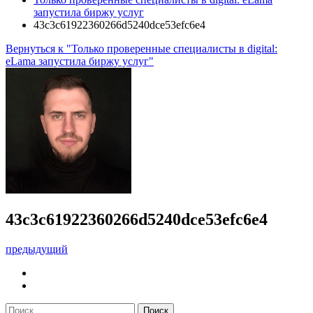
запустила биржу услуг
43c3c61922360266d5240dce53efc6e4
Вернуться к "Только проверенные специалисты в digital:
eLama запустила биржу услуг"
43c3c61922360266d5240dce53efc6e4
предыдущий