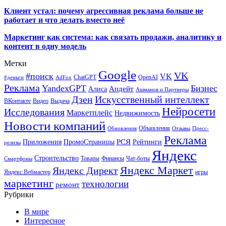
Клиент устал: почему агрессивная реклама больше не
работает и что делать вместо неё
Маркетинг как система: как связать продажи, аналитику и
контент в одну модель
Метки
Google
VK
#поиск
VK
ChatGPT
OpenAI
#деньги
AdFox
Реклама
YandexGPT
Бизнес
Апдейт
Алиса
Ашманов и Партнеры
Искусственный интеллект
Дзен
ВКонтакте
Видео
Выдача
Нейросети
Исследования
Маркетплейс
Недвижимость
Новости компаний
Объявления
Обновления
Отзывы
Пресс-
Реклама
РСЯ
Приложения
ПромоСтраницы
Рейтинги
релизы
Яндекс
Строительство
Товары
Финансы
Чат-боты
Смартфоны
Яндекс Маркет
Яндекс Директ
Яндекс.Вебмастер
игры
маркетинг
технологии
ремонт
Рубрики
В мире
Интересное