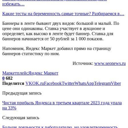
избежать…
Какие тесты на беременность самые точные? Разбираемся в…
Баннеры в ленте бывают двух видов: большой и малый. По
цене они одинаковы. Ставка участвует в аукционе и
определяет, как высоко в ленте будет баннер. Ставка для
баннеров начинается от 50 рублей за 1 000 показов.
Напомним, Яндекс Маркет добавил прямо на страницу
баннеров статистику по ним.
Источник:
www.seonews.ru
Маркетплейс
Яндекс Маркет
0
682
Поделится
VK
OK.ru
Facebook
Twitter
WhatsApp
Telegram
Viber
Предыдущая запись
Чистая прибыль Яндекса в третьем квартале 2023 года упала
на 33%
Следующая запись
Больше лояльности к работодателю, но удовлетворенность