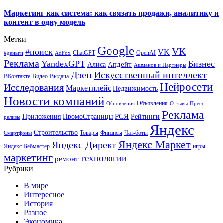
Маркетинг как система: как связать продажи, аналитику и
контент в одну модель
Метки
Google
VK
#поиск
VK
ChatGPT
OpenAI
#деньги
AdFox
Реклама
YandexGPT
Бизнес
Апдейт
Алиса
Ашманов и Партнеры
Искусственный интеллект
Дзен
ВКонтакте
Видео
Выдача
Нейросети
Исследования
Маркетплейс
Недвижимость
Новости компаний
Объявления
Обновления
Отзывы
Пресс-
Реклама
РСЯ
Приложения
ПромоСтраницы
Рейтинги
релизы
Яндекс
Строительство
Товары
Финансы
Чат-боты
Смартфоны
Яндекс Маркет
Яндекс Директ
Яндекс.Вебмастер
игры
маркетинг
технологии
ремонт
Рубрики
В мире
Интересное
История
Разное
Экономика