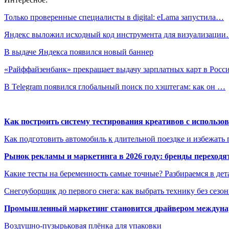
Только проверенные специалисты в digital: eLama запустила…
Яндекс выложил исходный код инструмента для визуализаци
В выдаче Яндекса появился новый баннер
«Райффайзенбанк» прекращает выдачу зарплатных карт в Росс
В Telegram появился глобальный поиск по хэштегам: как он …
Как построить систему тестирования креативов с использо
Как подготовить автомобиль к длительной поездке и избежать 
Рынок рекламы и маркетинга в 2026 году: бренды переход
Какие тесты на беременность самые точные? Разбираемся в дет
Снегоуборщик до первого снега: как выбрать технику без сезо
Промышленный маркетинг становится драйвером междунар
Воздушно-пузырьковая плёнка для упаковки