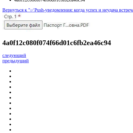
Вернуться к "✅Push-уведомления: когда успех и неудача встре
4a0f12c080f074f66d01c6fb2ea46c94
следующий
предыдущий