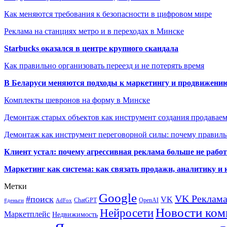
Как меняются требования к безопасности в цифровом мире
Реклама на станциях метро и в переходах в Минске
Starbucks оказался в центре крупного скандала
Как правильно организовать переезд и не потерять время
В Беларуси меняются подходы к маркетингу и продвижени
Комплекты шевронов на форму в Минске
Демонтаж старых объектов как инструмент создания продавае
Демонтаж как инструмент переговорной силы: почему правильн
Клиент устал: почему агрессивная реклама больше не работа
Маркетинг как система: как связать продажи, аналитику и 
Метки
Google
VK Реклам
#поиск
VK
ChatGPT
OpenAI
#деньги
AdFox
Новости ком
Нейросети
Маркетплейс
Недвижимость