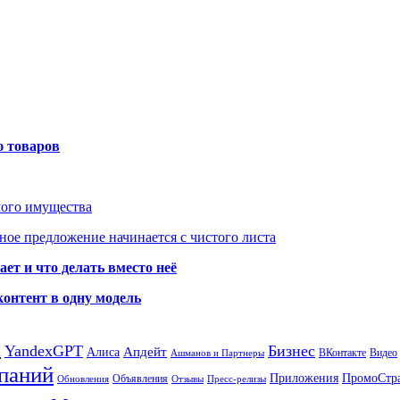
ю товаров
мого имущества
ое предложение начинается с чистого листа
ет и что делать вместо неё
контент в одну модель
а
YandexGPT
Бизнес
Апдейт
Алиса
ВКонтакте
Видео
Ашманов и Партнеры
паний
Приложения
ПромоСтр
Объявления
Обновления
Отзывы
Пресс-релизы