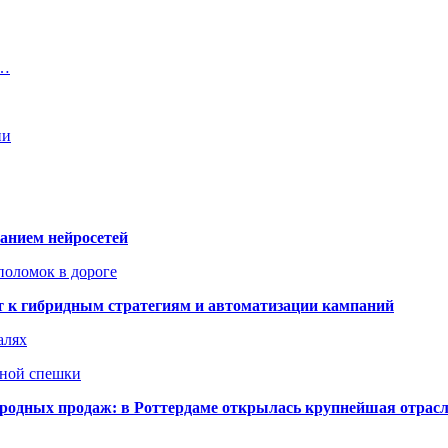
и…
ии
ванием нейросетей
поломок в дороге
ят к гибридным стратегиям и автоматизации кампаний
алях
нной спешки
одных продаж: в Роттердаме открылась крупнейшая отрас