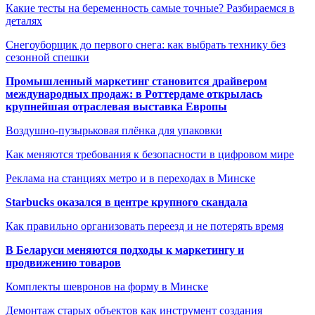
Какие тесты на беременность самые точные? Разбираемся в
деталях
Снегоуборщик до первого снега: как выбрать технику без
сезонной спешки
Промышленный маркетинг становится драйвером
международных продаж: в Роттердаме открылась
крупнейшая отраслевая выставка Европы
Воздушно-пузырьковая плёнка для упаковки
Как меняются требования к безопасности в цифровом мире
Реклама на станциях метро и в переходах в Минске
Starbucks оказался в центре крупного скандала
Как правильно организовать переезд и не потерять время
В Беларуси меняются подходы к маркетингу и
продвижению товаров
Комплекты шевронов на форму в Минске
Демонтаж старых объектов как инструмент создания