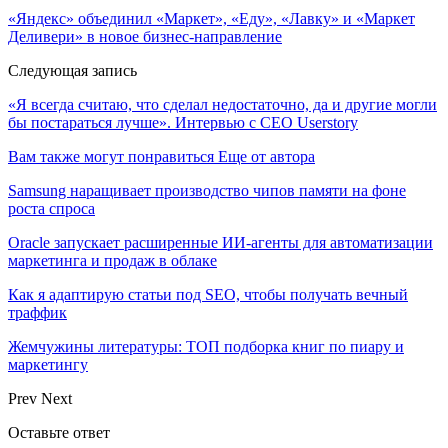
«Яндекс» объединил «Маркет», «Еду», «Лавку» и «Маркет
Деливери» в новое бизнес-направление
Следующая запись
«Я всегда считаю, что сделал недостаточно, да и другие могли
бы постараться лучше». Интервью с СЕО Userstory
Вам также могут понравиться
Еще от автора
Samsung наращивает производство чипов памяти на фоне
роста спроса
Oracle запускает расширенные ИИ‑агенты для автоматизации
маркетинга и продаж в облаке
Как я адаптирую статьи под SEO, чтобы получать вечный
траффик
Жемчужины литературы: ТОП подборка книг по пиару и
маркетингу
Prev
Next
Оставьте ответ