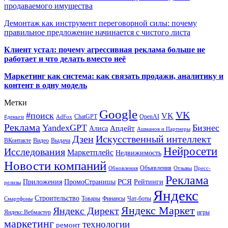
продаваемого имущества
Демонтаж как инструмент переговорной силы: почему
правильное предложение начинается с чистого листа
Клиент устал: почему агрессивная реклама больше не
работает и что делать вместо неё
Маркетинг как система: как связать продажи, аналитику и
контент в одну модель
Метки
Google
VK
#поиск
VK
ChatGPT
OpenAI
#деньги
AdFox
Реклама
YandexGPT
Бизнес
Апдейт
Алиса
Ашманов и Партнеры
Искусственный интеллект
Дзен
ВКонтакте
Видео
Выдача
Нейросети
Исследования
Маркетплейс
Недвижимость
Новости компаний
Объявления
Обновления
Отзывы
Пресс-
Реклама
РСЯ
Приложения
ПромоСтраницы
Рейтинги
релизы
Яндекс
Строительство
Товары
Финансы
Чат-боты
Смартфоны
Яндекс Маркет
Яндекс Директ
Яндекс.Вебмастер
игры
маркетинг
технологии
ремонт