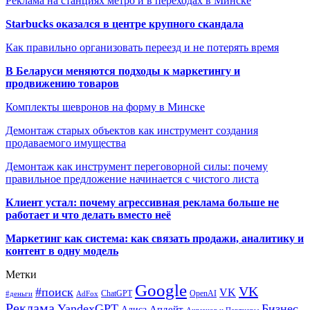
Реклама на станциях метро и в переходах в Минске
Starbucks оказался в центре крупного скандала
Как правильно организовать переезд и не потерять время
В Беларуси меняются подходы к маркетингу и
продвижению товаров
Комплекты шевронов на форму в Минске
Демонтаж старых объектов как инструмент создания
продаваемого имущества
Демонтаж как инструмент переговорной силы: почему
правильное предложение начинается с чистого листа
Клиент устал: почему агрессивная реклама больше не
работает и что делать вместо неё
Маркетинг как система: как связать продажи, аналитику и
контент в одну модель
Метки
Google
VK
#поиск
VK
ChatGPT
OpenAI
#деньги
AdFox
Реклама
YandexGPT
Бизнес
Апдейт
Алиса