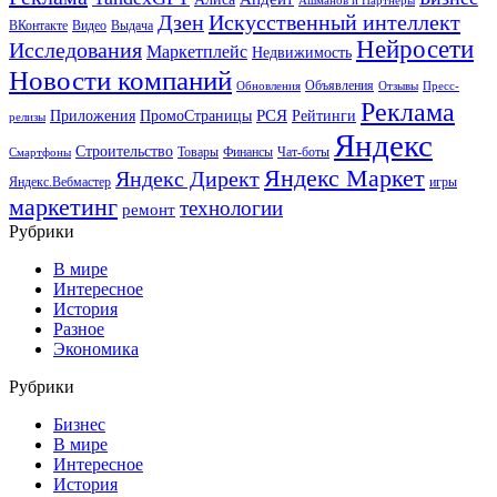
Ашманов и Партнеры
Искусственный интеллект
Дзен
ВКонтакте
Видео
Выдача
Нейросети
Исследования
Маркетплейс
Недвижимость
Новости компаний
Объявления
Обновления
Отзывы
Пресс-
Реклама
РСЯ
Приложения
ПромоСтраницы
Рейтинги
релизы
Яндекс
Строительство
Товары
Финансы
Чат-боты
Смартфоны
Яндекс Маркет
Яндекс Директ
Яндекс.Вебмастер
игры
маркетинг
технологии
ремонт
Рубрики
В мире
Интересное
История
Разное
Экономика
Рубрики
Бизнес
В мире
Интересное
История