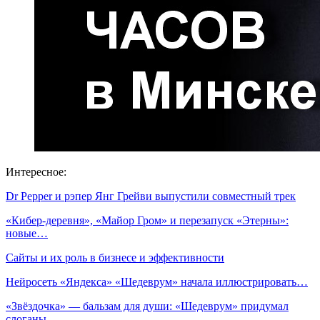
Интересное:
Dr Pepper и рэпер Янг Грейви выпустили совместный трек
«Кибер-деревня», «Майор Гром» и перезапуск «Этерны»:
новые…
Сайты и их роль в бизнесе и эффективности
Нейросеть «Яндекса» «Шедеврум» начала иллюстрировать…
«Звёздочка» — бальзам для души: «Шедеврум» придумал
слоганы…