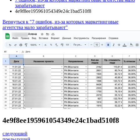
зарабатывают
4e9f8ee195961054349e24c1bad510f8
Вернуться к "7 ошибок, из-за которых маркетинговые
агентства мало зарабатывают"
4e9f8ee195961054349e24c1bad510f8
следующий
предыдущий